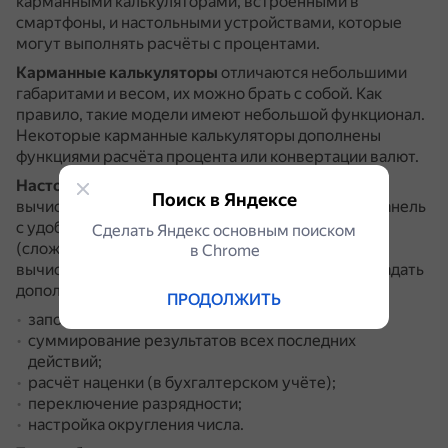
карманными калькуляторами, встроенными в
смартфоны, и настольными устройствами, которые
могут выполнять расчёты с процентами.
Карманные калькуляторы
отличаются небольшими
габаритами и весом, их можно брать с собой.
Как
правило, такие модели имеют небольшой функционал.
Некоторые карманные калькуляторы дополнены
функциями расчёта процента или конвертации валют.
Настольные калькуляторы
— универсальный тип
Поиск в Яндексе
вычислительной техники.
Они имеют дисплей и панель
с удобными кнопками.
Кроме базовых функций
Сделать Яндекс основным поиском
(сложения, вычитания, деления, умножения и
в Сhrome
вычисления процента), такие приборы могут обладать
дополнительными возможностями:
ПРОДОЛЖИТЬ
запоминание значений;
суммирование результатов всех последних
действий;
расчёт наценки (в бухгалтерском учёте);
переключение разрядности;
настройка округления числа.