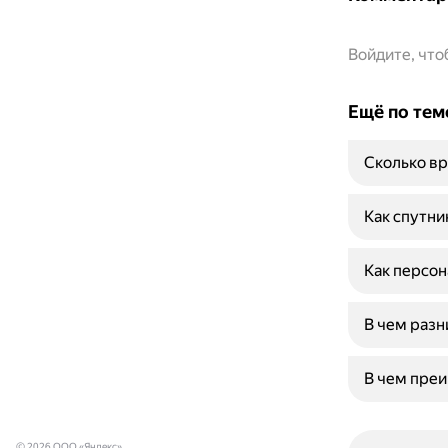
Войдите, чт
Ещё по тем
Сколько вр
Как спутни
Как персон
В чем разн
В чем пре
© 2026 ООО «Яндекс»