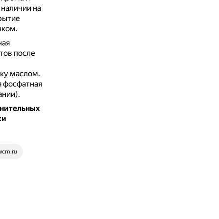
 наличии на
рытие
нком.
ная
тов после
ку маслом.
я фосфатная
нии).
лнительных
ки
wcm.ru