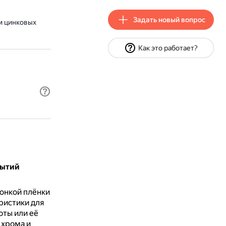
Задать новый вопрос
м цинковых
Как это работает?
рытий
тонкой плёнки
ристики для
оты или её
 хрома и