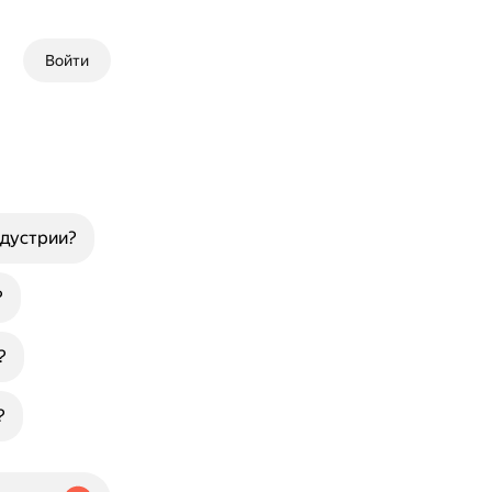
Войти
ндустрии?
?
?
?