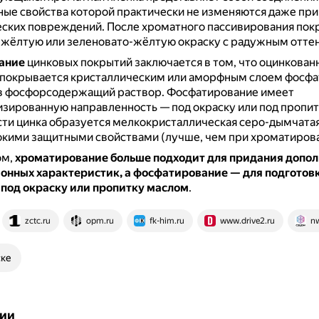
ные свойства которой практически не изменяются даже при
еских повреждений.
После хроматного пассивирования пок
 жёлтую или зеленовато-жёлтую окраску с радужным отте
ание
цинковых покрытий заключается в том, что оцинкован
 покрывается кристаллическим или аморфным слоем фосфа
в фосфорсодержащий раствор.
Фосфатирование имеет
зированную направленность — под окраску или под пропит
ти цинка образуется мелкокристаллическая серо-дымчата
окими защитными свойствами (лучше, чем при хроматирова
ом,
хроматирование больше подходит для придания допо
онных характеристик, а фосфатирование — для подготов
 под окраску или пропитку маслом
.
zctc.ru
opm.ru
fk-him.ru
www.drive2.ru
n
ске
ии