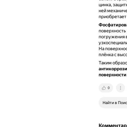
цинка, защит
ней механич
приобретает
Фосфатиров
поверхность
погружения 
узкоспециали
На поверхнос
плёнка с выс
Таким образ
антикоррози
поверхности
0
Найти в Пои
Комментар