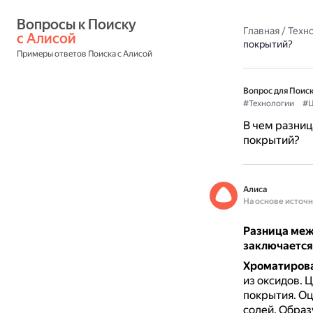
Вопросы к Поиску 
Главная
/
Техн
с Алисой
покрытий?
Примеры ответов Поиска с Алисой
Вопрос для Поиск
#Технологии
#Ц
В чем разни
покрытий?
Алиса
На основе источ
Разница меж
заключается 
Хроматиров
из оксидов.
Ц
покрытия.
Оц
солей.
Образ