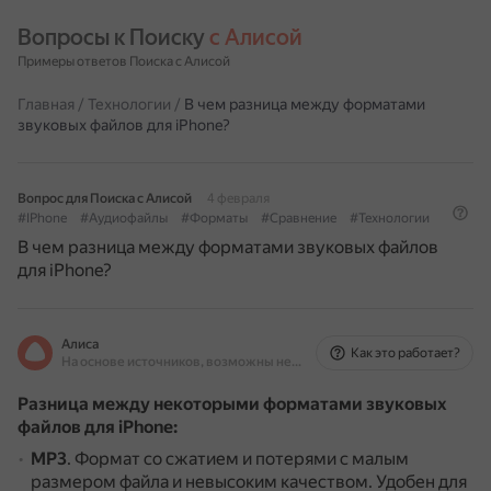
Вопросы к Поиску 
с Алисой
Примеры ответов Поиска с Алисой
Главная
/
Технологии
/
В чем разница между форматами
звуковых файлов для iPhone?
Вопрос для Поиска с Алисой
4 февраля
#IPhone
#Аудиофайлы
#Форматы
#Сравнение
#Технологии
В чем разница между форматами звуковых файлов
для iPhone?
Алиса
Как это работает?
На основе источников, возможны неточности
Разница между некоторыми форматами звуковых
файлов для iPhone:
MP3
.
Формат со сжатием и потерями с малым
размером файла и невысоким качеством.
Удобен для