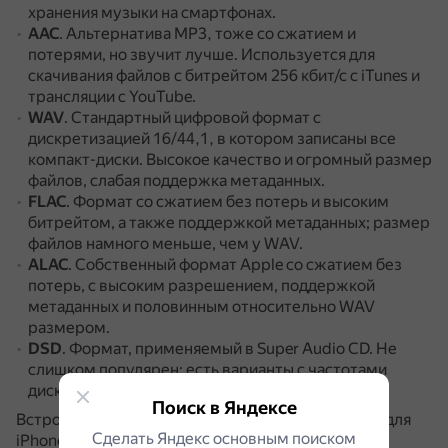
хранения музыки на смартфонах.
AAC
.
Альтернатива MP3, тоже со сжатием и
потерями, но звучит лучше.
Используется для
скачивания файлов с битрейтом 256 кбит/с с iTunes и
трансляции с YouTube.
WAV
.
Стандартный цифровой формат с
дискретизацией 16/44,1, в котором записаны все
компакт-диски.
Высокое качество и огромный размер
файлов, слабая поддержка метаданных.
FLAC
.
Формат со сжатием без потерь и высоким
битрейтом, а также поддержкой метаданных; размер
файлов намного меньше, чем у WAV.
ALAC
.
Собственный формат Apple со сжатием без
потерь, с высоким разрешением, поддержкой
метаданных и половинным относительно WAV
размером.
DSD
.
Формат, применяемый в Super Audio CD.
Не
слишком популярен; есть варианты с частотами
дискретизации 2,8, 5,6 и 11,2 МГц.
Поиск в Яндексе
Встроенные программные музыкальные плееры для
Сделать Яндекс основным поиском
iPhone способны воспроизводить аудиофайлы в