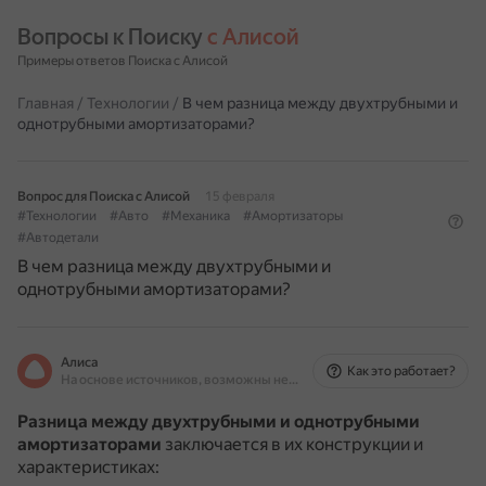
Вопросы к Поиску 
с Алисой
Примеры ответов Поиска с Алисой
Главная
/
Технологии
/
В чем разница между двухтрубными и
однотрубными амортизаторами?
Вопрос для Поиска с Алисой
15 февраля
#Технологии
#Авто
#Механика
#Амортизаторы
#Автодетали
В чем разница между двухтрубными и
однотрубными амортизаторами?
Алиса
Как это работает?
На основе источников, возможны неточности
Разница между двухтрубными и однотрубными
амортизаторами
заключается в их конструкции и
характеристиках: