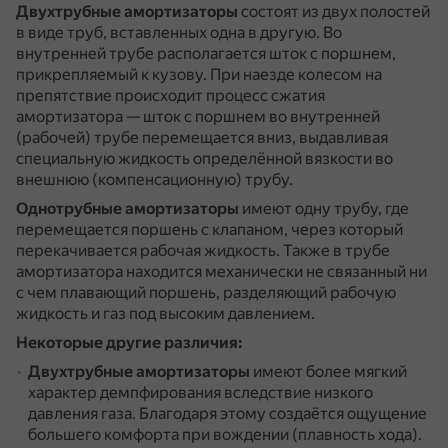
Двухтрубные амортизаторы
состоят из двух полостей
в виде труб, вставленных одна в другую.
Во
внутренней трубе располагается шток с поршнем,
прикрепляемый к кузову.
При наезде колесом на
препятствие происходит процесс сжатия
амортизатора — шток с поршнем во внутренней
(рабочей) трубе перемещается вниз, выдавливая
специальную жидкость определённой вязкости во
внешнюю (компенсационную) трубу.
Однотрубные амортизаторы
имеют одну трубу, где
перемещается поршень с клапаном, через который
перекачивается рабочая жидкость.
Также в трубе
амортизатора находится механически не связанный ни
с чем плавающий поршень, разделяющий рабочую
жидкость и газ под высоким давлением.
Некоторые другие различия:
Двухтрубные амортизаторы
имеют более мягкий
характер демпфирования вследствие низкого
давления газа.
Благодаря этому создаётся ощущение
большего комфорта при вождении (плавность хода).