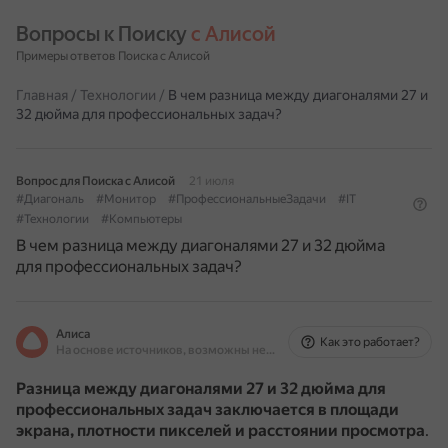
Вопросы к Поиску 
с Алисой
Примеры ответов Поиска с Алисой
Главная
/
Технологии
/
В чем разница между диагоналями 27 и
32 дюйма для профессиональных задач?
Вопрос для Поиска с Алисой
21 июля
#Диагональ
#Монитор
#ПрофессиональныеЗадачи
#IT
#Технологии
#Компьютеры
В чем разница между диагоналями 27 и 32 дюйма
для профессиональных задач?
Алиса
Как это работает?
На основе источников, возможны неточности
Разница между диагоналями 27 и 32 дюйма для
профессиональных задач заключается в площади
экрана, плотности пикселей и расстоянии просмотра
.