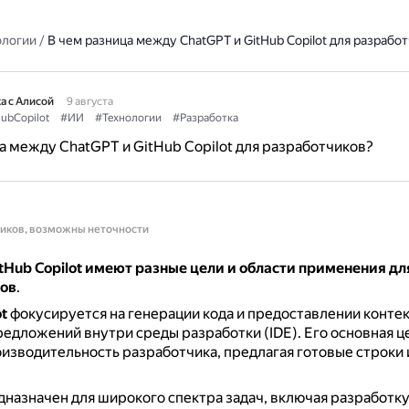
ологии
/
В чем разница между ChatGPT и GitHub Copilot для разрабо
а с Алисой
9 августа
ubCopilot
#ИИ
#Технологии
#Разработка
а между ChatGPT и GitHub Copilot для разработчиков?
ников, возможны неточности
tHub Copilot имеют разные цели и области применения дл
ов
.
t
фокусируется на генерации кода и предоставлении контек
едложений внутри среды разработки (IDE).
Его основная ц
изводительность разработчика, предлагая готовые строки 
назначен для широкого спектра задач, включая разработк