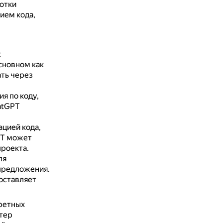
отки
ием кода,
с
сновном как
ть через
я по коду,
atGPT
ацией кода,
T может
роекта.
ля
предложения.
доставляет
ретных
ктер