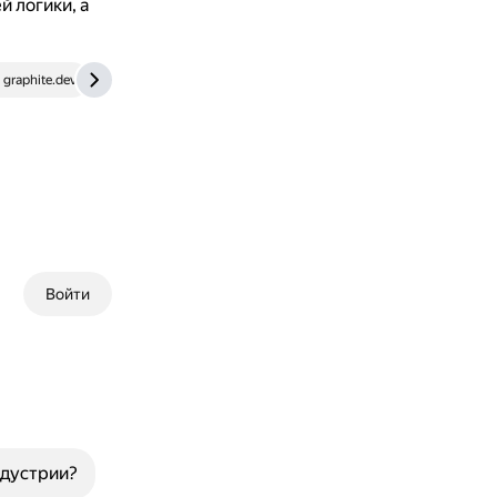
 логики, а
graphite.dev
eluminoustechnologies.com
Войти
ндустрии?