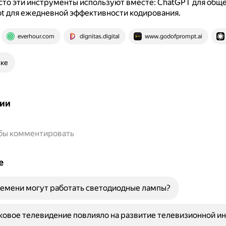
сто эти инструменты используют вместе: ChatGPT для общей
ot для ежедневной эффективности кодирования.
everhour.com
dignitas.digital
www.godofprompt.ai
ске
ии
обы комментировать
е
емени могут работать светодиодные лампы?
ковое телевидение повлияло на развитие телевизионной и