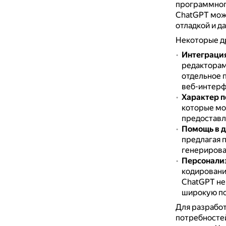
программного
ChatGPT може
отладкой и д
Некоторые д
Интеграция
редакторами
отдельное 
веб-интерфе
Характер 
которые мо
предоставл
Помощь в 
предлагая 
генерирова
Персонализ
кодировани
ChatGPT не 
широкую по
Для разрабо
потребностей