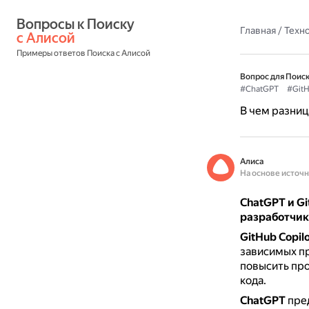
Вопросы к Поиску 
Главная
/
Техн
с Алисой
Примеры ответов Поиска с Алисой
Вопрос для Поиск
#ChatGPT
#GitH
В чем разниц
Алиса
На основе источ
ChatGPT и Gi
разработчик
GitHub Copilo
зависимых пр
повысить про
кода.
ChatGPT
пред