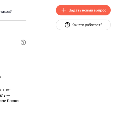
Задать новый вопрос
тчиков?
Как это работает?
я
стно-
ель —
или блоки
у