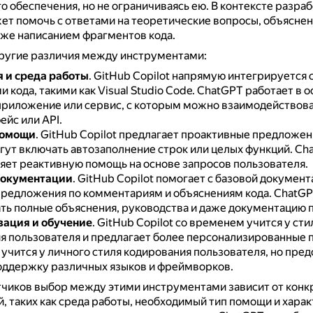
 обеспечения, но не ограничиваясь ею.
В контексте разраб
т помочь с ответами на теоретические вопросы, объяснен
аже написанием фрагментов кода.
ругие различия между инструментами:
 и среда работы
.
GitHub Copilot напрямую интегрируется 
 кода, такими как Visual Studio Code.
ChatGPT работает в о
приложение или сервис, с которым можно взаимодействова
йс или API.
помощи
.
GitHub Copilot предлагает проактивные предложени
гут включать автозаполнение строк или целых функций.
Ch
яет реактивную помощь на основе запросов пользователя.
документации
.
GitHub Copilot помогает с базовой документ
предложения по комментариям и объяснениям кода.
ChatGP
ть полные объяснения, руководства и даже документацию п
ация и обучение
.
GitHub Copilot со временем учится у сти
я пользователя и предлагает более персонализированные 
учится у личного стиля кодирования пользователя, но пре
ддержку различных языков и фреймворков.
тчиков выбор между этими инструментами зависит от конк
, таких как среда работы, необходимый тип помощи и хара