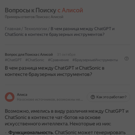
Вопросы к Поиску 
с Алисой
Примеры ответов Поиска с Алисой
Главная
/
Технологии
/
В чем разница между ChatGPT и
ChatSonic в контексте браузерных инструментов?
Вопрос для Поиска с Алисой
31 октября
#ChatGPT
#ChatSonic
#Сравнение
#БраузерныеИнструменты
В чем разница между ChatGPT и ChatSonic в
контексте браузерных инструментов?
Алиса
Как это работает?
На основе источников, возможны неточности
Возможно, имелись в виду различия между ChatGPT и
ChatSonic в контексте чат-ботов на основе
искусственного интеллекта.
Некоторые из них:
Функциональность
.
ChatSonic может генерировать