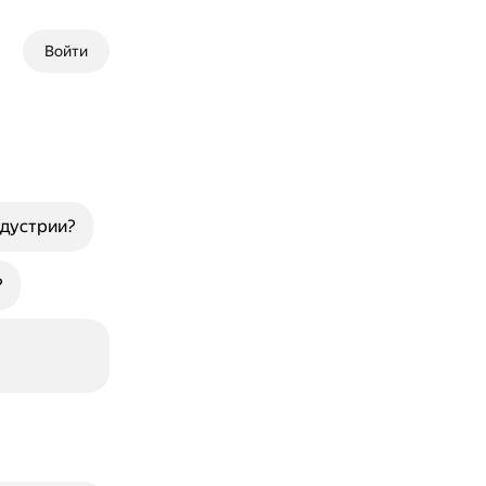
Войти
ндустрии?
?