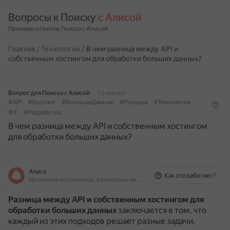
Вопросы к Поиску 
с Алисой
Примеры ответов Поиска с Алисой
Главная
/
Технологии
/
В чем разница между API и
собственным хостингом для обработки больших данных?
Вопрос для Поиска с Алисой
10 января
#API
#Хостинг
#БольшиеДанные
#Разница
#Технологии
#IT
#Разработка
В чем разница между API и собственным хостингом
для обработки больших данных?
Алиса
Как это работает?
На основе источников, возможны неточности
Разница между API и собственным хостингом для
обработки больших данных
заключается в том, что
каждый из этих подходов решает разные задачи.