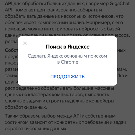
API
для обработки больших данных, например GigaChat
API, помогает централизованно собирать и
обрабатывать данные из нескольких источников, что
обеспечивает комплексный анализ.
Например, с его
помощью можно интегрировать нейросеть с базой
данных компании и анализировать описания процессов,
регламенты, инструкции и другие документы.
Поиск в Яндексе
Собственный хостинг
для обработки больших данных
Сделать Яндекс основным поиском
предполагает наличие собственной серверной
в Сhrome
инфраструктуры или отдельного сервера для
размещения и использования специальных программ,
таких как Apache Hadoop, Apache Spark, Apache Kafka и
ПРОДОЛЖИТЬ
других.
Например, с его помощью можно
распределённо обрабатывать большие массивы
данных на кластерах компьютеров, выполнять
сложные задачи и строить надёжные конвейеры
обработки данных.
Таким образом, выбор между API и собственным
хостингом зависит от конкретных требований и задач
обработки больших данных.