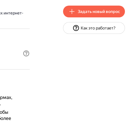
Задать новый вопрос
х интернет-
Как это работает?
рмах,
.
тобы
более