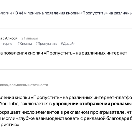
ологии
/
В чём причина появления кнопки «Пропустить» на различны
а с Алисой
21 января
нтернет
#Кнопка
#Пропустить
#Дизайн
а появления кнопки «Пропустить» на различных интернет-
ников, возможны неточности
ления кнопки «Пропустить» на различных интернет-платфо
YouTube, заключается в
упрощении отображения рекламы
окращает число элементов в рекламном проигрывателе, ч
 могли «глубже взаимодействовать с рекламой благодаря 
приятию».