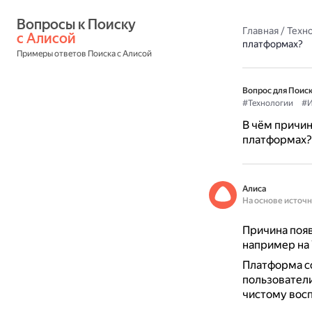
Вопросы к Поиску 
Главная
/
Техн
с Алисой
платформах?
Примеры ответов Поиска с Алисой
Вопрос для Поиск
#Технологии
#И
В чём причин
платформах?
Алиса
На основе источ
Причина появ
например на 
Платформа с
пользователи
чистому вос