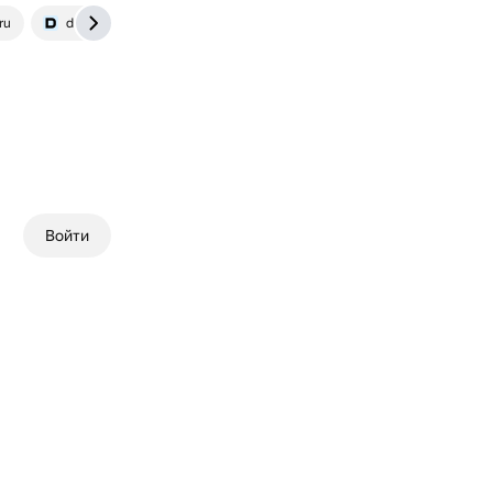
ru
dtf.ru
Войти