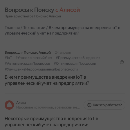
Вопросы к Поиску 
с Алисой
Примеры ответов Поиска с Алисой
Главная
/
Технологии
/
В чем преимущества внедрения IoT в
управленческий учет на предприятии?
Вопрос для Поиска с Алисой
24 апреля
#IoT
#УправленческийУчет
#ПреимуществаВнедрения
#АвтоматизацияПроцессов
#ОптимизацияПроцессов
#УлучшениеИнформационнойБезопасности
В чем преимущества внедрения IoT в
управленческий учет на предприятии?
Алиса
Как это работает?
На основе источников, возможны неточности
Некоторые преимущества внедрения IoT в
управленческий учёт на предприятии: