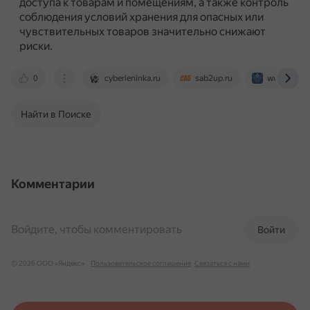
доступа к товарам и помещениям, а также контроль
соблюдения условий хранения для опасных или
чувствительных товаров значительно снижают
риски.
0
cyberleninka.ru
sab2up.ru
www.elib.b
Найти в Поиске
Комментарии
Войдите, чтобы комментировать
Войти
© 2026 ООО «Яндекс»
Пользовательское соглашение
Связаться с нами