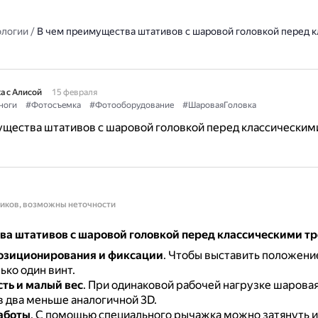
ологии
/
В чем преимущества штативов с шаровой головкой перед 
а с Алисой
15 февраля
ноги
#Фотосъемка
#Фотооборудование
#ШароваяГоловка
ущества штативов с шаровой головкой перед классическим
ников, возможны неточности
а штативов с шаровой головкой перед классическими т
озиционирования и фиксации
.
Чтобы выставить положени
ько один винт.
ть и малый вес
.
При одинаковой рабочей нагрузке шаровая
в два меньше аналогичной 3D.
аботы
.
С помощью специального рычажка можно затянуть и