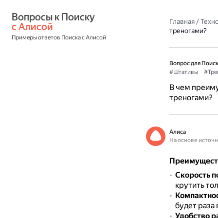
Вопросы к Поиску 
Главная
/
Техн
с Алисой
треногами?
Примеры ответов Поиска с Алисой
Вопрос для Поиск
#Штативы
#Тре
В чем преим
треногами?
Алиса
На основе источ
Преимуществ
Скорость п
крутить тол
Компактнос
будет раза 
Удобство р