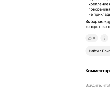
крепление 
поворачива
не приклады
Выбор между 
конкретных п
0
Найти в Пои
Комментар
Войдите, чт