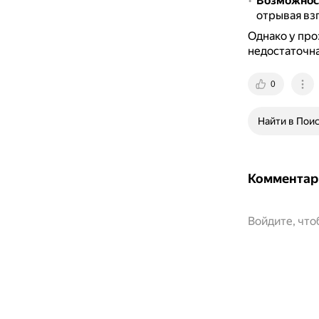
Возможнос
отрывая вз
Однако у про
недостаточна
0
Найти в Пои
Комментар
Войдите, чт