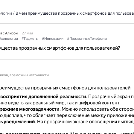
ологии
/
В чем преимущества прозрачных смартфонов для пользова
а с Алисой
27 мая
ехнологии
#Гаджеты
#Инновации
#ПрозрачныеТелефоны
ущества прозрачных смартфонов для пользователей?
ников, возможны неточности
реимущества прозрачных смартфонов для пользователей:
восприятия дополненной реальности
.
Прозрачный экран п
но видеть как реальный мир, так и цифровой контент.
 режиме многозадачности
.
Можно использовать обе сторо
о дисплея, что облегчает переключение между приложени
ть уведомлений
.
На прозрачном экране оповещения выгляд