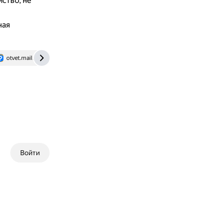
ство, не
ная
otvet.mail.ru
journal.citilink.ru
Войти