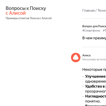
Вопросы к Поиску 
Главная
/
Техн
с Алисой
Примеры ответов Поиска с Алисой
Вопрос для Поиск
#Смартфоны
#Т
В чем преим
Алиса
На основе источ
Некоторые п
Улучшение 
одновремен
Удобство в
прозрачног
Нагляднос
понятно.