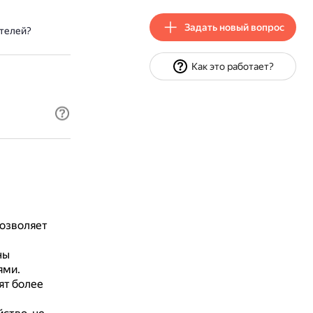
Задать новый вопрос
телей?
Как это работает?
озволяет
ны
ями.
ят более