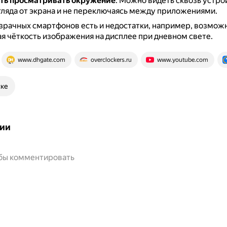
ть просматривать окружение
.
Можно видеть сквозь устрой
гляда от экрана и не переключаясь между приложениями.
зрачных смартфонов есть и недостатки, например, возмож
я чёткость изображения на дисплее при дневном свете.
www.dhgate.com
overclockers.ru
www.youtube.com
ске
ии
обы комментировать