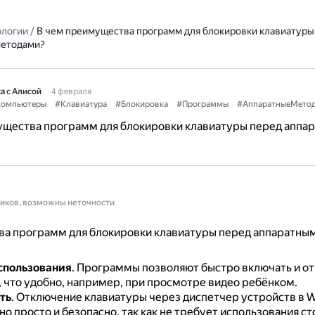
ологии
/
В чем преимущества программ для блокировки клавиатуры
методами?
а с Алисой
4 февраля
омпьютеры
#Клавиатура
#Блокировка
#Программы
#АппаратныеМето
ущества программ для блокировки клавиатуры перед аппа
ников, возможны неточности
а программ для блокировки клавиатуры перед аппаратны
спользования
.
Программы позволяют быстро включать и о
, что удобно, например, при просмотре видео ребёнком.
ть
.
Отключение клавиатуры через диспетчер устройств в 
о просто и безопасно, так как не требует использования с