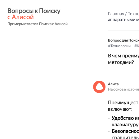
Вопросы к Поиску 
Главная
/
Техн
с Алисой
аппаратными 
Примеры ответов Поиска с Алисой
Вопрос для Поиск
#Технологии
#К
В чем преим
методами?
Алиса
На основе источ
Преимуществ
включают:
Удобство и
клавиатуру
Безопаснос
сравнительн