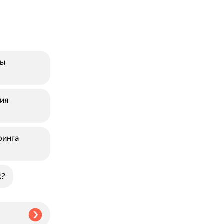
ты
ия
ринга
х?