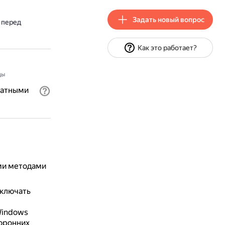
Задать новый вопрос
 перед
Как это работает?
ды
ратными
ми методами
тключать
Windows
торонних