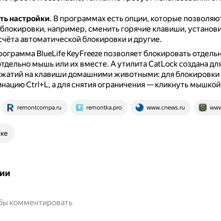
ть настройки
.
В программах есть опции, которые позволяю
блокировки, например, сменить горячие клавиши, установ
счёта автоматической блокировки и другие.
ограмма BlueLife KeyFreeze позволяет блокировать отдель
отдельно мышь или их вместе.
А утилита CatLock создана дл
ажатий на клавиши домашними животными: для блокировки
нацию Ctrl+L, а для снятия ограничения — кликнуть мышкой 
remontcompa.ru
remontka.pro
www.cnews.ru
www
ске
ии
обы комментировать