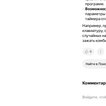
программ.
Возможнос
параметры 
таймера от
Например, пр
клавиатуру, 
случайных н
зажать комби
0
Найти в Пои
Комментар
Войдите, чт