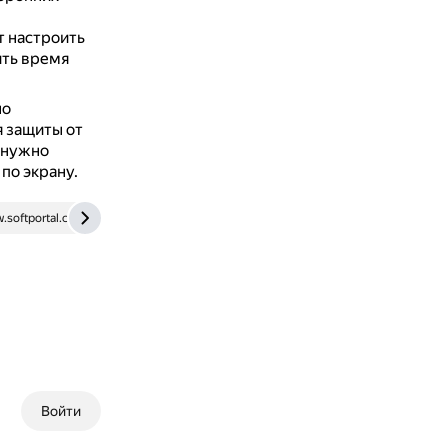
т настроить
ить время
но
я защиты от
 нужно
по экрану.
.softportal.com
dzen.ru
Войти