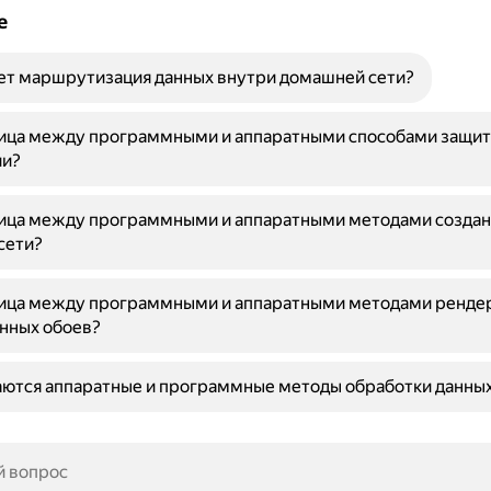
е
ет маршрутизация данных внутри домашней сети?
ница между программными и аппаратными способами защи
и?
ница между программными и аппаратными методами создан
сети?
ница между программными и аппаратными методами ренде
нных обоев?
аются аппаратные и программные методы обработки данны