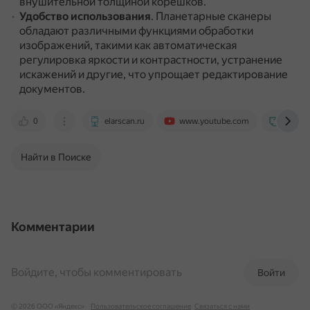
внушительной толщиной корешков.
Удобство использования
.
Планетарные сканеры
обладают различными функциями обработки
изображений, такими как автоматическая
регулировка яркости и контрастности, устранение
искажений и другие, что упрощает редактирование
документов.
0
elarscan.ru
www.youtube.com
e-archi
Найти в Поиске
Комментарии
Войдите, чтобы комментировать
Войти
© 2026 ООО «Яндекс»
Пользовательское соглашение
Связаться с нами