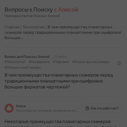
Вопросы к Поиску 
с Алисой
Примеры ответов Поиска с Алисой
Главная
/
Технологии
/
В чем преимущества планетарных
сканеров перед традиционными планшетными при оцифровке
больших…
Вопрос для Поиска с Алисой
22 июля
#Технологии
#Оцифровка
#Чертежи
#ПланетарныеСканеры
#ПланшетныеСканеры
В чем преимущества планетарных сканеров перед
традиционными планшетными при оцифровке
больших форматов чертежей?
Алиса
Как это работает?
На основе источников, возможны неточности
Некоторые преимущества планетарных сканеров