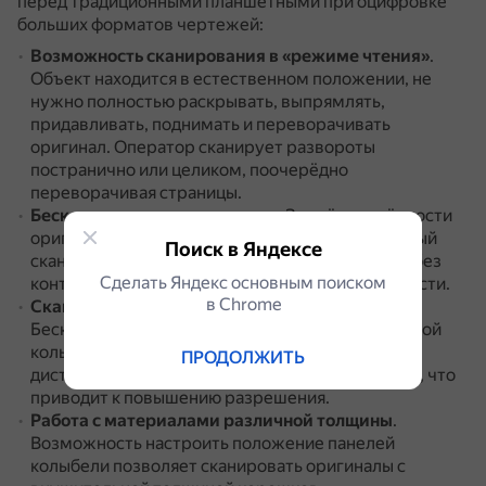
перед традиционными планшетными при оцифровке
больших форматов чертежей:
Возможность сканирования в «режиме чтения»
.
Объект находится в естественном положении, не
нужно полностью раскрывать, выпрямлять,
придавливать, поднимать и переворачивать
оригинал.
Оператор сканирует развороты
постранично или целиком, поочерёдно
переворачивая страницы.
Бесконтактное сканирование
.
За счёт удалённости
оригинала от сканирующей системы планетарный
Поиск в Яндексе
сканер позволяет осуществлять сканирование без
Сделать Яндекс основным поиском
контакта с оригиналом, оставляя его в сохранности.
в Сhrome
Сканирование с высоким разрешением
.
Бесконтактное сканирование, наличие V-образной
колыбели и прижимных стёкол увеличивает
ПРОДОЛЖИТЬ
дистанцию до сканирующего элемента системы, что
приводит к повышению разрешения.
Работа с материалами различной толщины
.
Возможность настроить положение панелей
колыбели позволяет сканировать оригиналы с