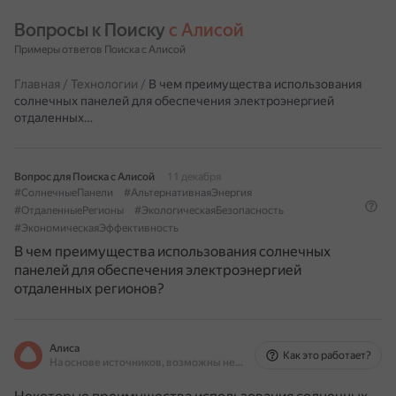
Вопросы к Поиску 
с Алисой
Примеры ответов Поиска с Алисой
Главная
/
Технологии
/
В чем преимущества использования
солнечных панелей для обеспечения электроэнергией
отдаленных…
Вопрос для Поиска с Алисой
11 декабря
#СолнечныеПанели
#АльтернативнаяЭнергия
#ОтдаленныеРегионы
#ЭкологическаяБезопасность
#ЭкономическаяЭффективность
В чем преимущества использования солнечных
панелей для обеспечения электроэнергией
отдаленных регионов?
Алиса
Как это работает?
На основе источников, возможны неточности