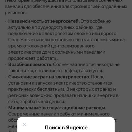
Некоторые преимущества использования солнечных
панелей для обеспечения электроэнергией отдалённых
регионов:
Независимость от энергосетей
.
Это особенно
актуально в труднодоступных районах, где
подключение к электросетям сложно или дорого.
Солнечные панели позволяют быть автономными: во
время отключений централизованного
электричества дом с солнечными панелями
продолжает работать.
Возобновляемость
.
Солнечная энергия никогда не
закончится, в отличие от нефти, газа и угля.
Снижение затрат на электричество
.
После
установки и запуска электричество становится
практически бесплатным.
В некоторых странах и
регионах возможно продавать излишки энергии в
сеть, зарабатывая деньги.
Минимальные эксплуатационные расходы
.
Современные панели требуют минимального
обслуживания.
Нет движущихся частей — значит,
меньше вероятность поломок.
Поиск в Яндексе