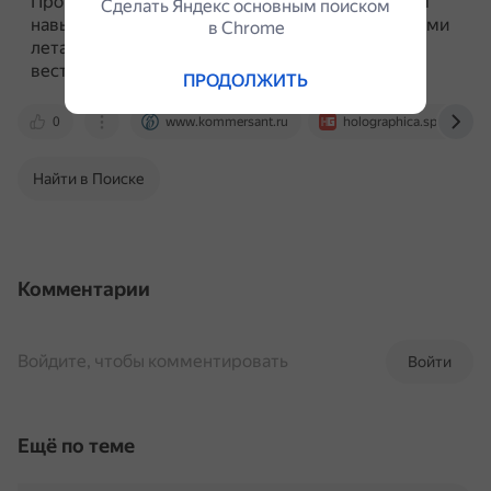
Программное обеспечение очков не только даёт
Сделать Яндекс основным поиском
навыки управления дистанционно пилотируемыми
в Сhrome
летательными аппаратами, но и тренирует
вестибулярный аппарат.
ПРОДОЛЖИТЬ
0
www.kommersant.ru
holographica.space
Найти в Поиске
Комментарии
Войдите, чтобы комментировать
Войти
Ещё по теме