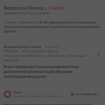
Вопросы к Поиску 
с Алисой
Примеры ответов Поиска с Алисой
Главная
/
Технологии
/
В чем преимущества использования
очков дополненной реальности для обучения пилотированию
дронов?
Вопрос для Поиска с Алисой
19 февраля
#Обучение
#Пилотирование
#Дроны
#ОчкиДополненнойРеальности
#Технологии
#Инновации
#Развитие
В чем преимущества использования очков
дополненной реальности для обучения
пилотированию дронов?
Алиса
Как это работает?
На основе источников, возможны неточности