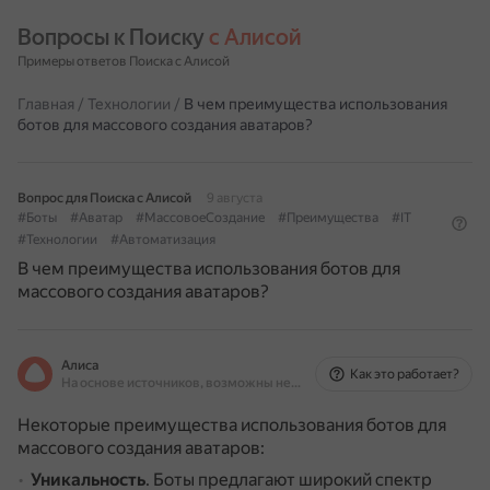
Вопросы к Поиску 
с Алисой
Примеры ответов Поиска с Алисой
Главная
/
Технологии
/
В чем преимущества использования
ботов для массового создания аватаров?
Вопрос для Поиска с Алисой
9 августа
#Боты
#Аватар
#МассовоеСоздание
#Преимущества
#IT
#Технологии
#Автоматизация
В чем преимущества использования ботов для
массового создания аватаров?
Алиса
Как это работает?
На основе источников, возможны неточности
Некоторые преимущества использования ботов для
массового создания аватаров:
Уникальность
.
Боты предлагают широкий спектр