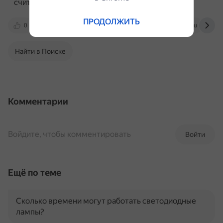
считанные секунды.
ПРОДОЛЖИТЬ
0
speechify.com
dtf.ru
dzen.ru
Найти в Поиске
Комментарии
Войдите, чтобы комментировать
Войти
Ещё по теме
Сколько времени могут работать светодиодные
лампы?