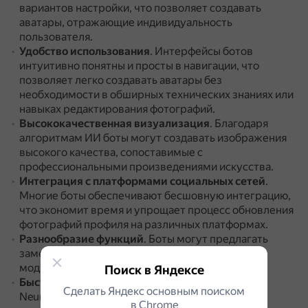
вариантов настройки, что позволяет создавать
аватары, отражающие индивидуальность
пользователя.
Удобство использования
.
Интерфейсы ботов
интуитивно понятны и просты в навигации, что
позволяет легко создавать аватары без
необходимости в обширных технических знаниях или
навыках редактирования фотографий.
Высококачественная визуализация
.
Благодаря
алгоритмам ИИ боты могут создавать изображения
высокого качества, сопоставимые с
профессиональными произведениями искусства.
Интеграция с платформами социальных сетей
.
Многие боты обеспечивают бесшовную интеграцию,
что экономит время и упрощает процесс обновления
фотографий профиля на различных платформах.
Разнообразие функций
.
Боты могут предлагать
замену фона, стилизацию изображений,
модификацию внешности и другие функции.
Поиск в Яндексе
Быстрая генерация
.
Например, Telegram-бот
Сделать Яндекс основным поиском
NeuroSnap позволяет создавать ИИ-аватары за
в Сhrome