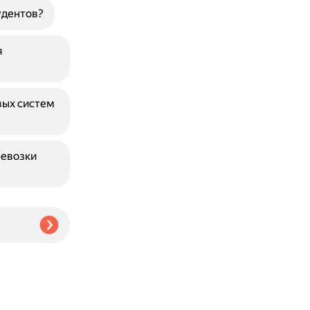
удентов?
я
вых систем
ревозки