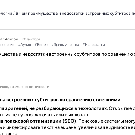
ологии
/
В чем преимущества и недостатки встроенных субтитров п
а с Алисой
28 декабря
хнологии
#Аудио
#Видео
#Преимущества
#Недостатки
щества и недостатки встроенных субтитров по сравнению 
ников, возможны неточности
а встроенных субтитров по сравнению с внешними
:
ля зрителей, не разбирающихся в технологиях
.
Открытые 
ы, их не нужно включать или выключать.
я поисковой оптимизации (SEO)
.
Поисковые системы мог
 и индексировать текст на экране, увеличивая видимость в
 поиска.