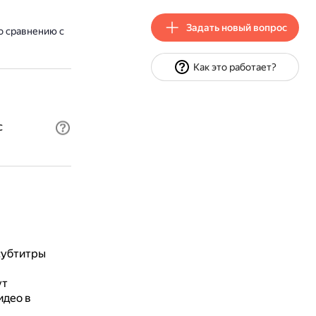
Задать новый вопрос
о сравнению с
Как это работает?
с
субтитры
ут
идео в