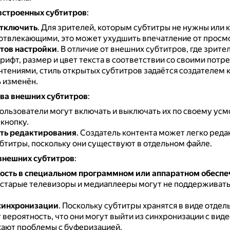
встроенных субтитров
:
отключить
.
Для зрителей, которым субтитры не нужны или 
 отвлекающими, это может ухудшить впечатление от просм
тов настройки
.
В отличие от внешних субтитров, где зрите
рифт, размер и цвет текста в соответствии со своими потр
чтениями, стиль открытых субтитров задаётся создателем к
 изменён.
а внешних субтитров
:
ользователи могут включать и выключать их по своему ус
кнопку.
ть редактирования
.
Создатель контента может легко реда
бтитры, поскольку они существуют в отдельном файле.
внешних субтитров
:
сть в специальном программном или аппаратном обеспе
старые телевизоры и медиаплееры могут не поддерживать
синхронизации
.
Поскольку субтитры хранятся в виде отдел
вероятность, что они могут выйти из синхронизации с виде
кают проблемы с буферизацией.