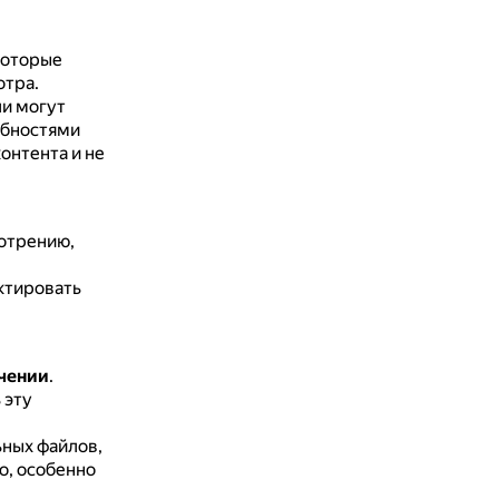
которые
отра.
ли могут
ебностями
онтента и не
мотрению,
ктировать
чении
.
 эту
ьных файлов,
о, особенно