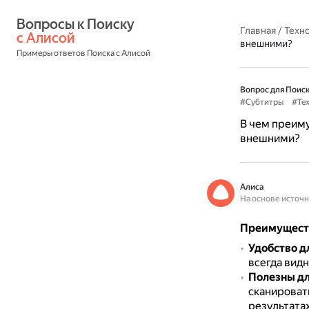
Вопросы к Поиску 
Главная
/
Техн
с Алисой
внешними?
Примеры ответов Поиска с Алисой
Вопрос для Поиск
#Субтитры
#Те
В чем преиму
внешними?
Алиса
На основе источ
Преимуществ
Удобство д
всегда видн
Полезны дл
сканировать
результатах