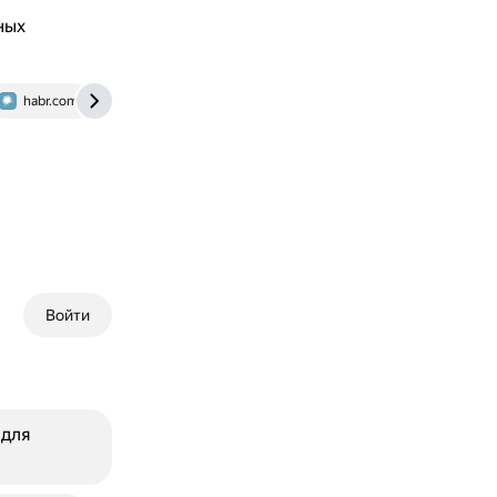
ных
habr.com
Войти
 для