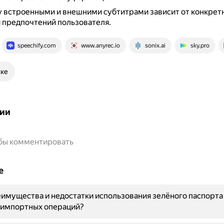
 встроенными и внешними субтитрами зависит от конкрет
 предпочтений пользователя.
speechify.com
www.anyrec.io
sonix.ai
sky.pro
ске
ии
обы комментировать
е
имущества и недостатки использования зелёного паспорта
-импортных операций?