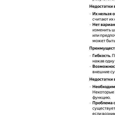
Недостатки 
Их нельзя 
считают их
Нет вариан
изменить ш
или предпо
может быть
Преимуществ
Гибкость
.
П
нажав одну 
Возможнос
внешние су
Недостатки 
Необходимо
Некоторые 
функцию.
Проблема 
существует 
если возни