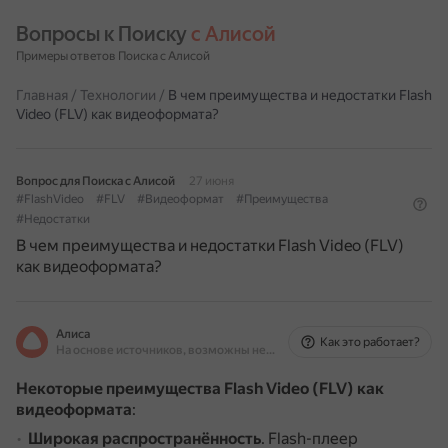
Вопросы к Поиску 
с Алисой
Примеры ответов Поиска с Алисой
Главная
/
Технологии
/
В чем преимущества и недостатки Flash
Video (FLV) как видеоформата?
Вопрос для Поиска с Алисой
27 июня
#FlashVideo
#FLV
#Видеоформат
#Преимущества
#Недостатки
В чем преимущества и недостатки Flash Video (FLV)
как видеоформата?
Алиса
Как это работает?
На основе источников, возможны неточности
Некоторые преимущества Flash Video (FLV) как
видеоформата
:
Широкая распространённость
.
Flash-плеер