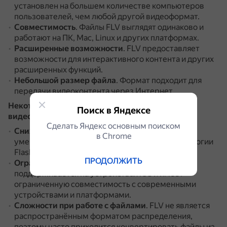
установлен на большем количестве компьютеров
пользователей, чем любой другой видеоформат.
Совместимость
.
Файлы FLV выглядят одинаково и
работают на ПК, Mac, Linux и других платформах.
Расширенные возможности
.
FLV предоставляет
возможности для интерактивного контента и других
расширенных функций.
Небольшой размер файла
.
Формат подходит для
передачи видеоконтента через Интернет.
Некоторые недостатки Flash Video (FLV) как
Поиск в Яндексе
видеоформата
:
Сделать Яндекс основным поиском
Снижение популярности
.
Использование FLV
в Сhrome
уменьшилось с постепенным отказом от технологии
Flash.
ПРОДОЛЖИТЬ
Ограниченная совместимость
.
Формат не
поддерживается на устройствах iOS и имеет
ограниченную совместимость с современными
устройствами и платформами.
Сложности при работе с файлами
.
FLV не является
распространённым форматом распределения,
поэтому часто приходится конвертировать файлы из