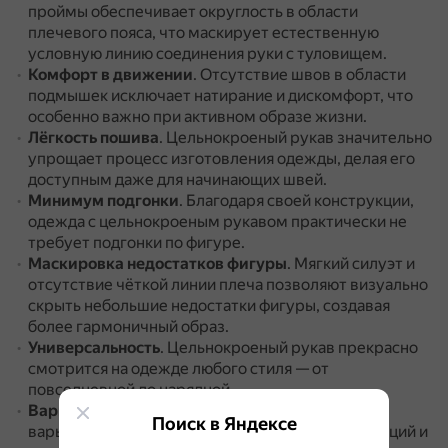
проймы обеспечивает округлость в области
плечевого пояса, что маскирует естественную
условную линию соединения руки с туловищем.
Комфорт в движении
.
Отсутствие швов в области
подмышек исключает натирание и дискомфорт, что
особенно важно при активном образе жизни.
Лёгкость пошива
.
Цельнокроеный рукав значительно
упрощает процесс изготовления одежды, делая его
доступным даже для начинающих швей.
Минимум подгонки
.
Благодаря своей конструкции,
одежда с цельнокроеным рукавом практически не
требует подгонки по фигуре.
Маскировка недостатков фигуры
.
Мягкий силуэт и
отсутствие чёткой линии плеча позволяют визуально
скрыть небольшие недостатки фигуры, создавая
более гармоничный образ.
Универсальность
.
Цельнокроеный рукав прекрасно
смотрится на одежде любого стиля — от
повседневной до нарядной.
Вариативность
.
Ширина и длина рукава могут
Поиск в Яндексе
варьироваться в зависимости от модных тенденций и