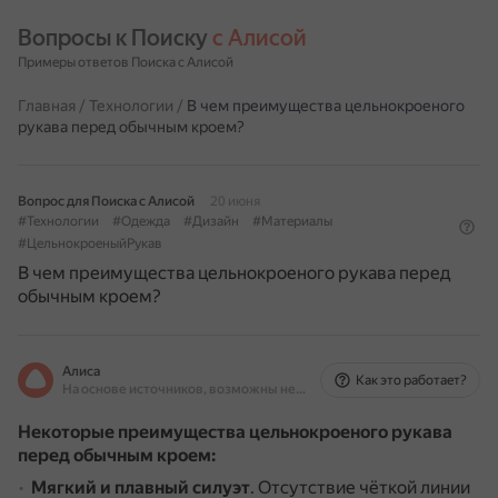
Вопросы к Поиску 
с Алисой
Примеры ответов Поиска с Алисой
Главная
/
Технологии
/
В чем преимущества цельнокроеного
рукава перед обычным кроем?
Вопрос для Поиска с Алисой
20 июня
#Технологии
#Одежда
#Дизайн
#Материалы
#ЦельнокроеныйРукав
В чем преимущества цельнокроеного рукава перед
обычным кроем?
Алиса
Как это работает?
На основе источников, возможны неточности
Некоторые преимущества цельнокроеного рукава
перед обычным кроем:
Мягкий и плавный силуэт
.
Отсутствие чёткой линии