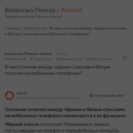
Вопросы к Поиску 
с Алисой
Примеры ответов Поиска с Алисой
Главная
/
Технологии
/
В чем отличие между черным списком
и белым списком на мобильных телефонах?
Вопрос для Поиска с Алисой
20 мая
#Технологии
#Смартфоны
#ЧерныйСписок
#БелыйСписок
В чем отличие между черным списком и белым
списком на мобильных телефонах?
Алиса
Как это работает?
На основе источников, возможны неточности
Основное отличие между чёрным и белым списками
на мобильных телефонах заключается в их функциях
.
Чёрный список
позволяет блокировать звонки,
поступающие на телефон с определённых номеров.