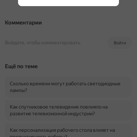
Комментарии
Войдите, чтобы комментировать
Войти
Ещё по теме
Сколько времени могут работать светодиодные
лампы?
Как спутниковое телевидение повлияло на
развитие телевизионной индустрии?
Как персонализация рабочего стола влияет на
продуктивность работы?