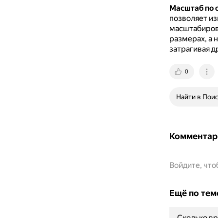
Масштаб по 
позволяет из
масштабирова
размерах, а 
затрагивая д
0
Найти в Пои
Комментар
Войдите, чт
Ещё по тем
Сколько вр