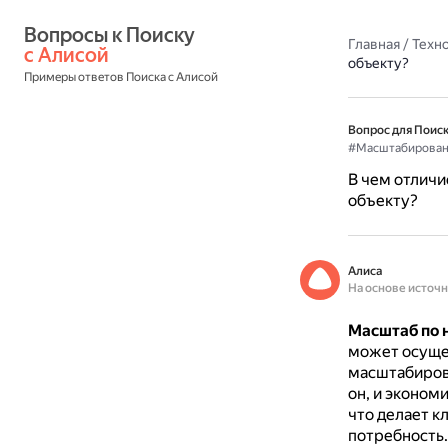
Вопросы к Поиску 
Главная
/
Техн
с Алисой
объекту?
Примеры ответов Поиска с Алисой
Вопрос для Поиск
#Масштабирован
В чем отлич
объекту?
Алиса
На основе источ
Масштаб по 
может осущес
масштабирова
он, и экономи
что делает к
потребность.