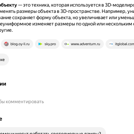
объекту
— это техника, которая используется в 3D-моделир
менять размеры объекта в 3D-пространстве.
Например, у
ние сохраняет форму объекта, но увеличивает или уменьш
неуниформное изменяет размеры по одной или нескольким 
ругие.
blog.oy-li.ru
sky.pro
www.adventum.ru
itglobal.co
ске
ии
обы комментировать
е
емени могут работать светодиодные лампы?