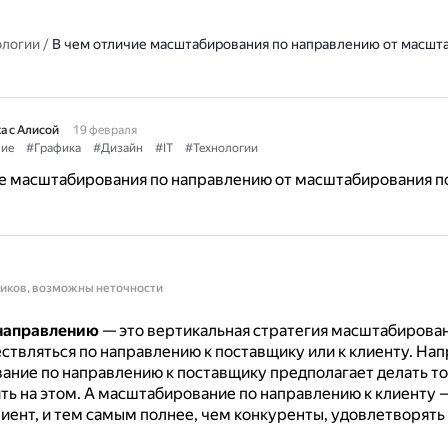
ологии
/
В чем отличие масштабирования по направлению от масшт
а с Алисой
19 февраля
ие
#Графика
#Дизайн
#IT
#Технологии
ие масштабирования по направлению от масштабирования п
ников, возможны неточности
направлению
— это вертикальная стратегия масштабирован
твляться по направлению к поставщику или к клиенту.
Нап
ние по направлению к поставщику предполагает делать то,
ть на этом.
А масштабирование по направлению к клиенту —
лиент, и тем самым полнее, чем конкуренты, удовлетворять