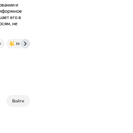
овании и
ниформное
ает его в
осям, не
m
blog.ishosting.com
Войти