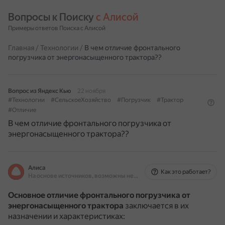
Вопросы к Поиску 
с Алисой
Примеры ответов Поиска с Алисой
Главная
/
Технологии
/
В чем отличие фронтального
погрузчика от энергонасыщенного трактора??
Вопрос из Яндекс Кью
22 ноября
#Технологии
#СельскоеХозяйство
#Погрузчик
#Трактор
#Отличие
В чем отличие фронтального погрузчика от
энергонасыщенного трактора??
Алиса
Как это работает?
На основе источников, возможны неточности
Основное отличие фронтального погрузчика от
энергонасыщенного трактора
заключается в их
назначении и характеристиках: