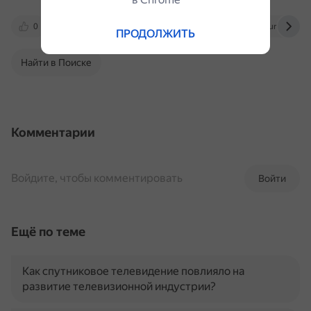
0
ru.imyfone.com
4pda.to
journal.citilin
ПРОДОЛЖИТЬ
Найти в Поиске
Комментарии
Войдите, чтобы комментировать
Войти
Ещё по теме
Как спутниковое телевидение повлияло на
развитие телевизионной индустрии?