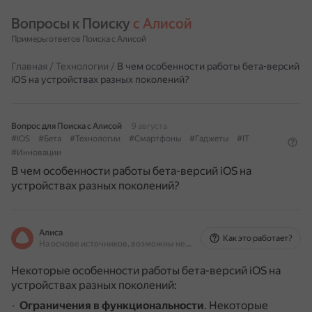
Вопросы к Поиску 
с Алисой
Примеры ответов Поиска с Алисой
Главная
/
Технологии
/
В чем особенности работы бета-версий
iOS на устройствах разных поколений?
Вопрос для Поиска с Алисой
9 августа
#IOS
#Бета
#Технологии
#Смартфоны
#Гаджеты
#IT
#Инновации
В чем особенности работы бета-версий iOS на
устройствах разных поколений?
Алиса
Как это работает?
На основе источников, возможны неточности
Некоторые особенности работы бета-версий iOS на
устройствах разных поколений:
Ограничения в функциональности
.
Некоторые