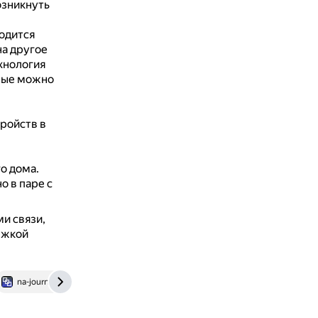
озникнуть
одится
на другое
хнология
орые можно
ройств в
о дома.
о в паре с
и связи,
ржкой
na-journal.ru