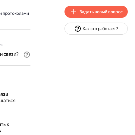
Задать новый вопрос
и протоколами
Как это работает?
ия
и связи?
вязи
бщаться
ть к
у