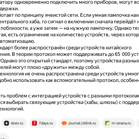
тору одновременно подключить много приборов, могут в
адержки.
отает по принципу ячеистой сети.
Если умная лампочка нах
ентрального хаба, то сигнал о включении сначала перейдёт 
 поблизости, а уже затем — на нужную лампочку.
Однако те
гая, есть ограничение на количество устройств, через кот
автоматизацию.
ндарт более распространён среди устройств китайского
ения.
В теории протокол может поддерживать до 65 000 уст
.
Однако это открытый стандарт, поэтому устройства разных
елей могут плохо «дружить» между собой.
ехнология не очень распространена среди устройств умног
добно использовать как вспомогательный протокол, особенн
ть проблем с интеграцией устройств с разными протоколам
ся выбирать связующие устройства (хабы, шлюзы) с подде
ехнологий.
dzen.ru
7days.ru
journal.citilink.ru
m-strana.ru