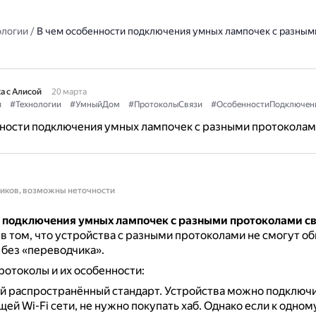
ологии
/
В чем особенности подключения умных лампочек с разным
а с Алисой
20 марта
и
#Технологии
#УмныйДом
#ПротоколыСвязи
#ОсобенностиПодключен
ности подключения умных лампочек с разными протоколам
ников, возможны неточности
 подключения умных лампочек с разными протоколами с
в том, что устройства с разными протоколами не смогут о
без «переводчика».
отоколы и их особенности:
й распространённый стандарт.
Устройства можно подключи
й Wi-Fi сети, не нужно покупать хаб.
Однако если к одном