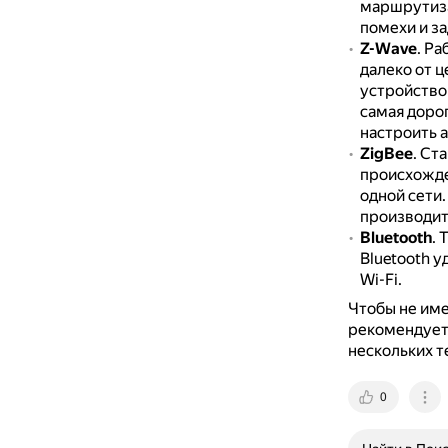
маршрутиза
помехи и з
Z-Wave
.
Раб
далеко от ц
устройство
самая доро
настроить 
ZigBee
.
Ста
происхожд
одной сети
производит
Bluetooth
.
Т
Bluetooth у
Wi-Fi.
Чтобы не име
рекомендует
нескольких т
0