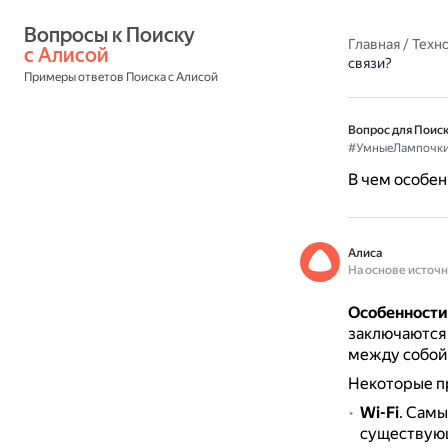
Вопросы к Поиску 
Главная
/
Техн
с Алисой
связи?
Примеры ответов Поиска с Алисой
Вопрос для Поиск
#УмныеЛампочк
В чем особен
Алиса
На основе источ
Особенности
заключаются 
между собой 
Некоторые пр
Wi-Fi
.
Самы
существующе