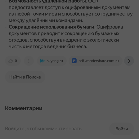
Возможность удалённой работы
.
OCR
предоставляет доступ к оцифрованным документам
из любой точки мира и способствует сотрудничеству
между удалёнными командами.
Сокращение использования бумаги
.
Оцифровка
документов приводит к сокращению бумажных
отходов, способствуя внедрению экологически
чистых методов ведения бизнеса.
0
skyeng.ru
pdf.wondershare.com.ru
ww
Найти в Поиске
Комментарии
Войдите, чтобы комментировать
Войти