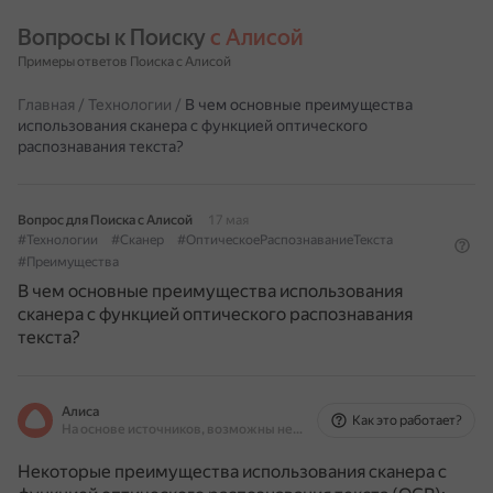
Вопросы к Поиску 
с Алисой
Примеры ответов Поиска с Алисой
Главная
/
Технологии
/
В чем основные преимущества
использования сканера с функцией оптического
распознавания текста?
Вопрос для Поиска с Алисой
17 мая
#Технологии
#Сканер
#ОптическоеРаспознаваниеТекста
#Преимущества
В чем основные преимущества использования
сканера с функцией оптического распознавания
текста?
Алиса
Как это работает?
На основе источников, возможны неточности
Некоторые преимущества использования сканера с