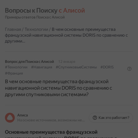
Вопросы к Поиску 
с Алисой
Примеры ответов Поиска с Алисой
Главная
/
Технологии
/
В чем основные преимущества
французской навигационной системы DORIS по сравнению с
другими…
Вопрос для Поиска с Алисой
12 января
#Технологии
#Навигация
#СпутниковыеСистемы
#DORIS
#Франция
В чем основные преимущества французской
навигационной системы DORIS по сравнению с
другими спутниковыми системами?
Алиса
Как это работает?
На основе источников, возможны неточности
Основные преимущества французской