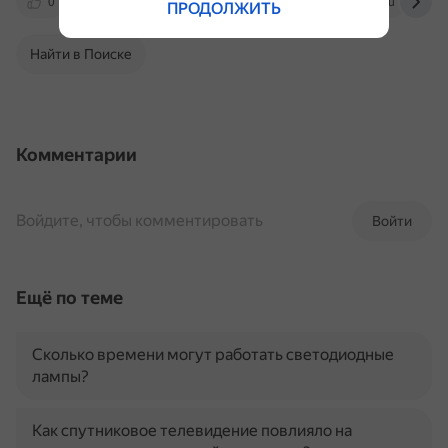
0
postnews.ru
yandex.ru
vc.ru
ПРОДОЛЖИТЬ
Найти в Поиске
Комментарии
Войдите, чтобы комментировать
Войти
Ещё по теме
Сколько времени могут работать светодиодные
лампы?
Как спутниковое телевидение повлияло на