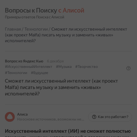
Вопросы к Поиску 
с Алисой
Примеры ответов Поиска с Алисой
Главная
/
Технологии
/
Сможет ли искусственный интеллект
(как проект Malfa) писать музыку и заменить «живых»
исполнителей?
Вопрос из Яндекс Кью
6 декабря
#ИскусственныйИнтеллект
#Музыка
#Творчество
#Технологии
#Будущее
Сможет ли искусственный интеллект (как проект
Malfa) писать музыку и заменить «живых»
исполнителей?
Алиса
Как это работает?
На основе источников, возможны неточности
Искусственный интеллект (ИИ) не сможет полностью