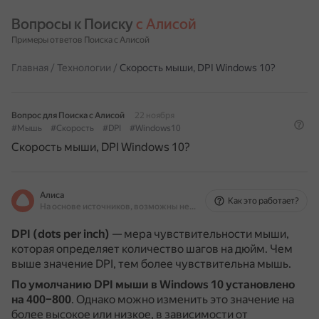
Вопросы к Поиску 
с Алисой
Примеры ответов Поиска с Алисой
Главная
/
Технологии
/
Скорость мыши, DPI Windows 10?
Вопрос для Поиска с Алисой
22 ноября
#Мышь
#Скорость
#DPI
#Windows10
Скорость мыши, DPI Windows 10?
Алиса
Как это работает?
На основе источников, возможны неточности
DPI (dots per inch)
— мера чувствительности мыши,
которая определяет количество шагов на дюйм.
Чем
выше значение DPI, тем более чувствительна мышь.
По умолчанию DPI мыши в Windows 10 установлено
на 400–800
.
Однако можно изменить это значение на
более высокое или низкое, в зависимости от