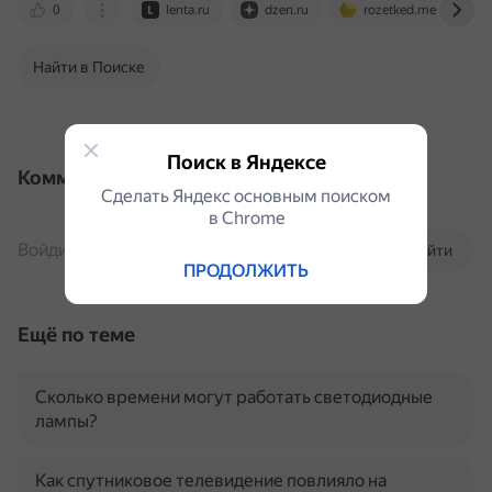
0
lenta.ru
dzen.ru
rozetked.me
Найти в Поиске
Поиск в Яндексе
Комментарии
Сделать Яндекс основным поиском
в Сhrome
Войдите, чтобы комментировать
Войти
ПРОДОЛЖИТЬ
Ещё по теме
Сколько времени могут работать светодиодные
лампы?
Как спутниковое телевидение повлияло на