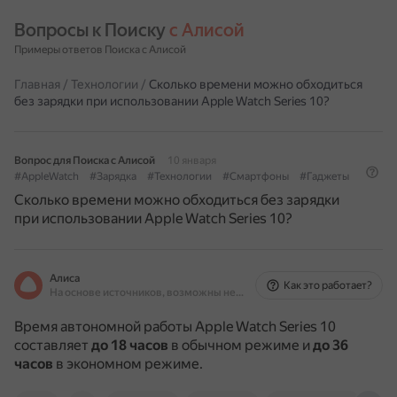
Вопросы к Поиску 
с Алисой
Примеры ответов Поиска с Алисой
Главная
/
Технологии
/
Сколько времени можно обходиться
без зарядки при использовании Apple Watch Series 10?
Вопрос для Поиска с Алисой
10 января
#AppleWatch
#Зарядка
#Технологии
#Смартфоны
#Гаджеты
Сколько времени можно обходиться без зарядки
при использовании Apple Watch Series 10?
Алиса
Как это работает?
На основе источников, возможны неточности
Время автономной работы Apple Watch Series 10
составляет
до 18 часов
в обычном режиме и
до 36
часов
в экономном режиме.