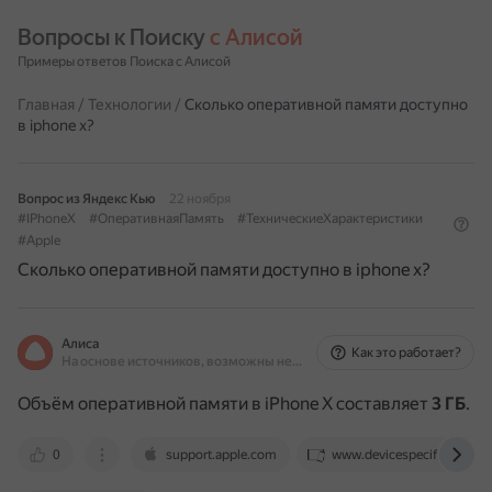
Вопросы к Поиску 
с Алисой
Примеры ответов Поиска с Алисой
Главная
/
Технологии
/
Сколько оперативной памяти доступно
в iphone x?
Вопрос из Яндекс Кью
22 ноября
#IPhoneX
#ОперативнаяПамять
#ТехническиеХарактеристики
#Apple
Сколько оперативной памяти доступно в iphone x?
Алиса
Как это работает?
На основе источников, возможны неточности
Объём оперативной памяти в iPhone X составляет
3 ГБ
.
0
support.apple.com
www.devicespecifications