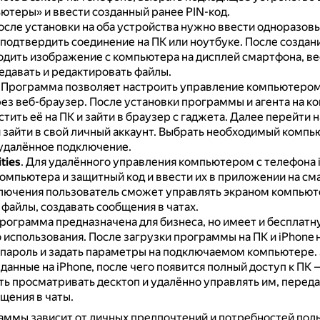
ютеры» и ввести созданный ранее PIN-код.
осле установки на оба устройства нужно ввести одноразовы
 подтвердить соединение на ПК или ноутбуке.
После создани
дить изображение с компьютера на дисплей смартфона, ве
едавать и редактировать файлы.
.
Программа позволяет настроить управление компьютером
рез веб-браузер.
После установки программы и агента на к
тить её на ПК и зайти в браузер с гаджета.
Далее перейти н
 зайти в свой личный аккаунт.
Выбрать необходимый компью
удалённое подключение.
ties
.
Для удалённого управления компьютером с телефона 
компьютера и защитный код и ввести их в приложении на см
лючения пользователь сможет управлять экраном компьют
файлы, создавать сообщения в чатах.
рограмма предназначена для бизнеса, но имеет и бесплат
о использования.
После загрузки программы на ПК и iPhone
 пароль и задать параметры на подключаемом компьютере.
анные на iPhone, после чего появится полный доступ к ПК 
ь просматривать десктоп и удалённо управлять им, переда
щения в чаты.
ммы зависит от личных предпочтений и потребностей поль