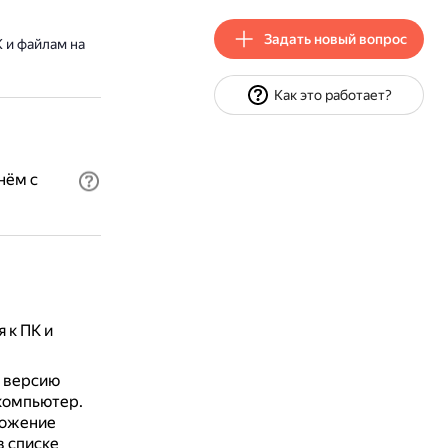
Задать новый вопрос
 и файлам на
Как это работает?
нём с
 к ПК и
ю версию
 компьютер.
ложение
в списке