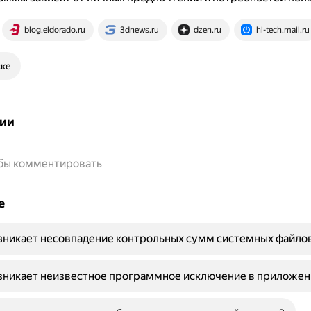
blog.eldorado.ru
3dnews.ru
dzen.ru
hi-tech.mail.ru
ске
ии
обы комментировать
е
зникает несовпадение контрольных сумм системных файло
зникает неизвестное программное исключение в приложен