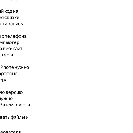
й код на
я связки
сти запись
 с телефона
омпьютер
а веб-сайт
тер и
iPhone нужно
артфоне.
ера,
ную версию
 нужно
Затем ввести
—
вать файлы и
зователя.