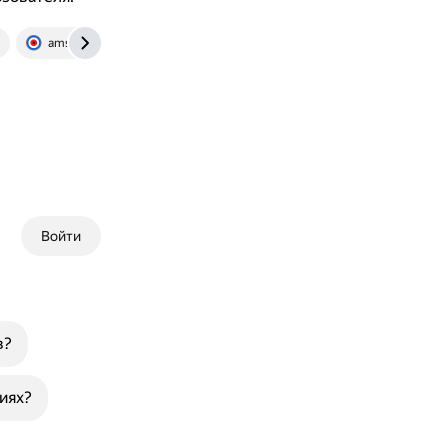
amssoft.ru
Войти
в?
иях?