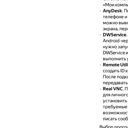
«Мои компь
AnyDesk
.
П
телефоне и
можно выво
экрана, пер
DWService
Android че
нужно запус
DWService и
выполнить 
Remote Utili
создать ID 
После подк
передавать 
Real VNC
.
П
для личног
установить
требуемые д
возможност
писать сооб
Выбор програ