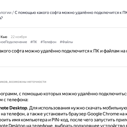
ологии
/
С помощью какого софта можно удалённо подключится к ПК
а?
 Кью
22 ноября
ноеПодключение
#ПК
#Телефон
#Файлы
кого софта можно удалённо подключится к ПК и файлам на 
ников, возможны неточности
ограмм, с помощью которых можно удалённо подключиться
м с телефона:
ote Desktop
.
Для использования нужно скачать мобильну
на телефон, а также установить браузер Google Chrome на
роить имя компьютера и PIN-код, после чего запустить при
ote Desktop на телефоне, выбрать подходящее устройство 