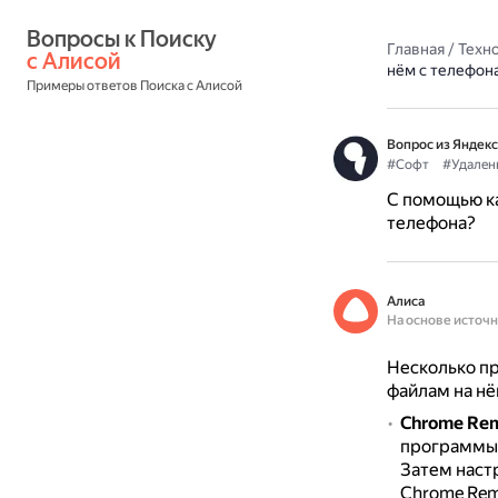
Вопросы к Поиску 
Главная
/
Техн
с Алисой
нём с телефон
Примеры ответов Поиска с Алисой
Вопрос из Яндекс
#Софт
#Удален
С помощью ка
телефона?
Алиса
На основе источ
Несколько пр
файлам на нё
Chrome Rem
программы 
Затем наст
Chrome Rem