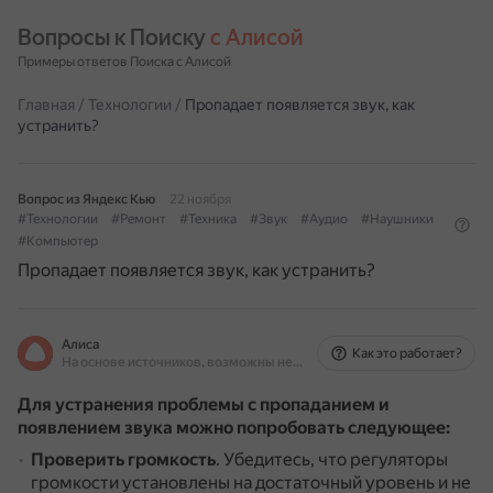
Вопросы к Поиску 
с Алисой
Примеры ответов Поиска с Алисой
Главная
/
Технологии
/
Пропадает появляется звук, как
устранить?
Вопрос из Яндекс Кью
22 ноября
#Технологии
#Ремонт
#Техника
#Звук
#Аудио
#Наушники
#Компьютер
Пропадает появляется звук, как устранить?
Алиса
Как это работает?
На основе источников, возможны неточности
Для устранения проблемы с пропаданием и
появлением звука можно попробовать следующее:
Проверить громкость
.
Убедитесь, что регуляторы
громкости установлены на достаточный уровень и не