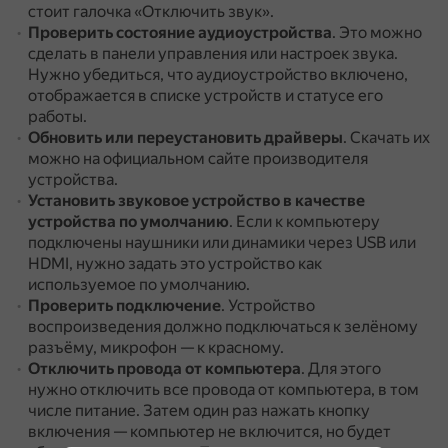
стоит галочка «Отключить звук».
Проверить состояние аудиоустройства
.
Это можно
сделать в панели управления или настроек звука.
Нужно убедиться, что аудиоустройство включено,
отображается в списке устройств и статусе его
работы.
Обновить или переустановить драйверы
.
Скачать их
можно на официальном сайте производителя
устройства.
Установить звуковое устройство в качестве
устройства по умолчанию
.
Если к компьютеру
подключены наушники или динамики через USB или
HDMI, нужно задать это устройство как
используемое по умолчанию.
Проверить подключение
.
Устройство
воспроизведения должно подключаться к зелёному
разъёму, микрофон — к красному.
Отключить провода от компьютера
.
Для этого
нужно отключить все провода от компьютера, в том
числе питание.
Затем один раз нажать кнопку
включения — компьютер не включится, но будет