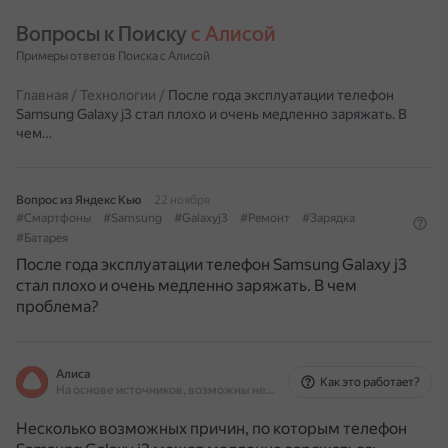
Вопросы к Поиску 
с Алисой
Примеры ответов Поиска с Алисой
Главная
/
Технологии
/
После года эксплуатации телефон
Samsung Galaxy j3 стал плохо и очень медленно заряжать. В
чем…
Вопрос из Яндекс Кью
22 ноября
#Смартфоны
#Samsung
#Galaxyj3
#Ремонт
#Зарядка
#Батарея
После года эксплуатации телефон Samsung Galaxy j3
стал плохо и очень медленно заряжать. В чем
проблема?
Алиса
Как это работает?
На основе источников, возможны неточности
Несколько возможных причин, по которым телефон