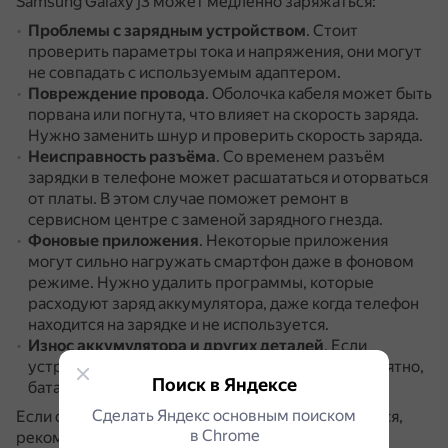
Samsung Galaxy j3 может медленно заряжаться:
Проблемы с зарядным устройством
.
Стоит
проверить параметры тока и напряжения, они могут
не совпадать с используемым адаптером.
Повреждение провода
.
Оболочка кабеля может быть
порвана или погнута, что влияет на скорость заряда.
Нужно заменить шнур и проверить скорость заряда.
Неисправность разъёма
.
Со временем разъём
зарядки в телефоне может расшататься и оторваться
от платы.
В этом случае поможет ремонт в
сервисном центре с заменой зарядного гнезда.
Фоновые приложения
.
Некоторые приложения
могут сильно нагружать смартфон даже в фоновом
режиме.
Нужно удалить программы, которые
расходуют заряд аккумулятора, даже когда телефон
находится на зарядке и не используется.
Износ аккумулятора и других деталей
.
Если
устройством пользуются уже 2–3 года, то, вероятно,
Поиск в Яндексе
батарея уже изношена и подлежит замене.
Сделать Яндекс основным поиском
Если самостоятельно решить проблему не удаётся,
в Сhrome
рекомендуется обратиться в сервисный центр.