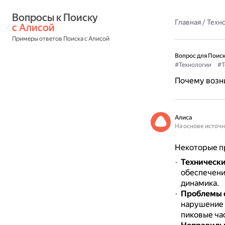
Вопросы к Поиску 
Главная
/
Техн
с Алисой
Примеры ответов Поиска с Алисой
Вопрос для Поиск
#Технологии
#Т
Почему возни
Алиса
На основе источ
Некоторые пр
Технически
обеспечени
динамика.
Проблемы с
нарушение 
пиковые ча