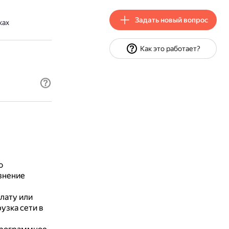
Задать новый вопрос
ках
Как это работает?
о
знение
лату или
узка сети в