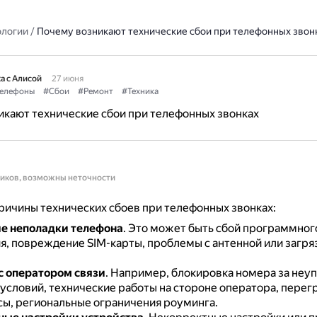
ологии
/
Почему возникают технические сбои при телефонных звон
а с Алисой
27 июня
елефоны
#Сбои
#Ремонт
#Техника
кают технические сбои при телефонных звонках
ников, возможны неточности
ичины технических сбоев при телефонных звонках:
е неполадки телефона
.
Это может быть сбой программног
я, повреждение SIM-карты, проблемы с антенной или загря
 оператором связи
.
Например, блокировка номера за неуп
условий, технические работы на стороне оператора, перегр
сы, региональные ограничения роуминга.