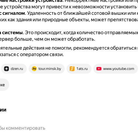
ые настройки устройства
.
Некорректные настройки или 
е устройства могут привести к невозможности установить
с сигналом
.
Удаленность от ближайшей сотовой вышки или 
аких как здания или природные объекты, может препятство
а системы
.
Это происходит, когда количество отправляемых
сервер больше, чем он может обработать.
ятельные действия не помогли, рекомендуется обратиться
язаться с оператором связи.
dzen.ru
tour.minsk.by
1ats.ru
www.youtube.com
ске
ии
обы комментировать