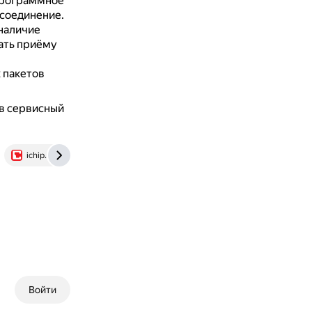
программное
 соединение.
наличие
вать приёму
 пакетов
 в сервисный
ichip.ru
Войти