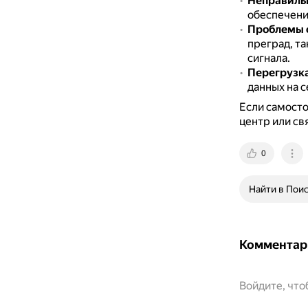
Неправильн
обеспечени
Проблемы 
преград, т
сигнала.
Перегрузк
данных на 
Если самосто
центр или св
0
Найти в Пои
Комментар
Войдите, чт