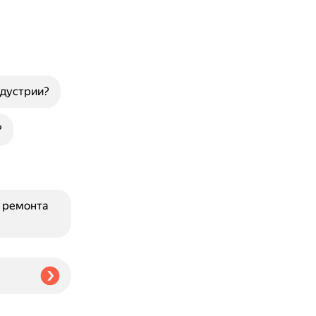
ндустрии?
?
я ремонта