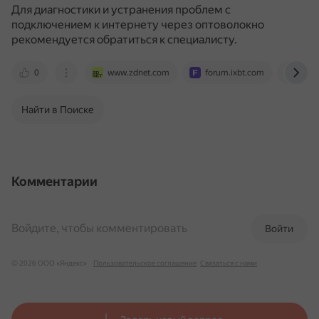
Для диагностики и устранения проблем с
подключением к интернету через оптоволокно
рекомендуется обратиться к специалисту.
0
www.zdnet.com
forum.ixbt.com
www.
Найти в Поиске
Комментарии
Войдите, чтобы комментировать
Войти
© 2026 ООО «Яндекс»
Пользовательское соглашение
Связаться с нами