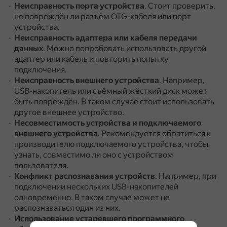
Неисправность порта устройства
.
Стоит проверить,
не повреждён ли разъём OTG-кабеля или порт
устройства.
Неисправность адаптера или кабеля передачи
данных
.
Можно попробовать использовать другой
адаптер или кабель и повторить попытку
подключения.
Неисправность внешнего устройства
.
Например,
USB-накопитель или съёмный жёсткий диск может
быть повреждён.
В таком случае стоит использовать
другое внешнее устройство.
Несовместимость устройства и подключаемого
внешнего устройства
.
Рекомендуется обратиться к
производителю подключаемого устройства, чтобы
узнать, совместимо ли оно с устройством
пользователя.
Конфликт распознавания устройств
.
Например, при
подключении нескольких USB-накопителей
одновременно.
В таком случае может не
распознаваться один из них.
Использование устаревшего программного