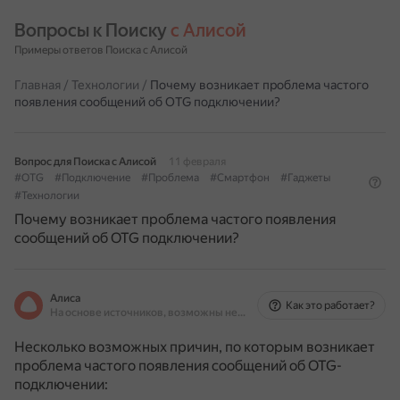
Вопросы к Поиску 
с Алисой
Примеры ответов Поиска с Алисой
Главная
/
Технологии
/
Почему возникает проблема частого
появления сообщений об OTG подключении?
Вопрос для Поиска с Алисой
11 февраля
#OTG
#Подключение
#Проблема
#Смартфон
#Гаджеты
#Технологии
Почему возникает проблема частого появления
сообщений об OTG подключении?
Алиса
Как это работает?
На основе источников, возможны неточности
Несколько возможных причин, по которым возникает
проблема частого появления сообщений об OTG-
подключении: