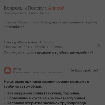
Вопросы к Поиску 
с Алисой
Примеры ответов Поиска с Алисой
Главная
/
Технологии
/
Почему возникает помпаж в турбине
автомобиля?
Вопрос для Поиска с Алисой
3 марта
#Технологии
#Авто
#Турбина
#Помпаж
Почему возникает помпаж в турбине автомобиля?
Алиса
Как это работает?
На основе источников, возможны неточности
Некоторые причины возникновения помпажа в
турбине автомобиля:
Повреждение сопла (вакуума) турбины
.
Образование кокса на крыльчатке турбины
.
Неполное открытие заслонок трубопровода
.