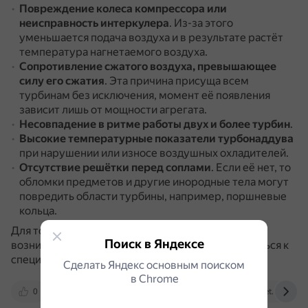
Повреждение колеса компрессора или
неисправность интеркулера
.
Из-за этого
уменьшается подача воздуха и в результате растёт
температура нагнетаемого воздуха.
Сопротивление сжатого воздуха, превышающее
силу его сжатия
.
Эта причина присуща всем
турбинам без исключения, момент её появления
зависит лишь от мощности агрегата.
Несовпадение в ритме работы двух и более турбин
.
Высокие температурные показатели турбонаддува
при нарушении или износе воздушных охладителей.
Отсутствие решётки перед соплами
.
Если её нет, то
обломки предметов и другие инородные тела могут
повредить области турбины, например, поршневые
кольца.
Для точной диагностики и устранения причин
Поиск в Яндексе
возникновения помпажа рекомендуется обратиться к
специалисту.
Сделать Яндекс основным поиском
в Сhrome
0
www.drive2.ru
dzen.ru
otvet.mail.ru