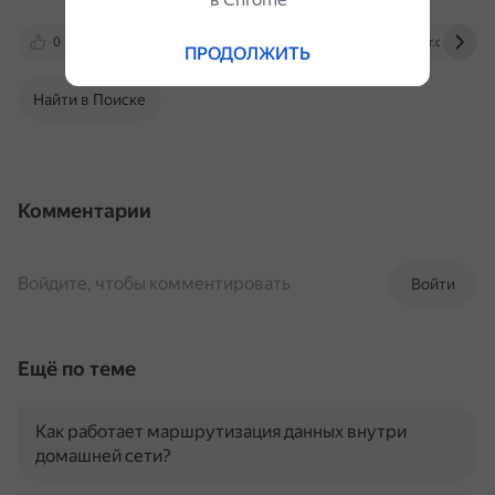
0
zscomp.ru
www.nic.ru
habr.com
ПРОДОЛЖИТЬ
Найти в Поиске
Комментарии
Войдите, чтобы комментировать
Войти
Ещё по теме
Как работает маршрутизация данных внутри
домашней сети?