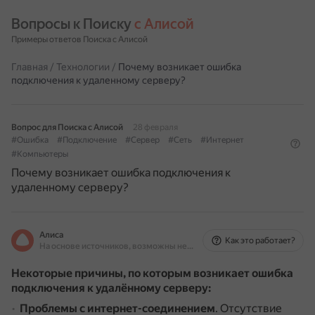
Вопросы к Поиску 
с Алисой
Примеры ответов Поиска с Алисой
Главная
/
Технологии
/
Почему возникает ошибка
подключения к удаленному серверу?
Вопрос для Поиска с Алисой
28 февраля
#Ошибка
#Подключение
#Сервер
#Сеть
#Интернет
#Компьютеры
Почему возникает ошибка подключения к
удаленному серверу?
Алиса
Как это работает?
На основе источников, возможны неточности
Некоторые причины, по которым возникает ошибка
подключения к удалённому серверу:
Проблемы с интернет-соединением
.
Отсутствие