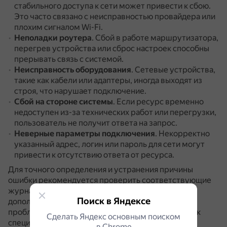
стабильного доступа к сети может привести к сбою.
Это часто связано с неисправностью провайдера или
плохим сигналом Wi-Fi.
Неполадки роутера
.
Сбой в работе маршрутизатора,
перегрев устройства или сброс настроек способны
прерывать связь с системой.
Неисправность оборудования
.
Сетевые устройства,
такие как кабели или адаптеры, иногда выходят из
строя, что нарушает подключение.
Сбой на стороне системы
.
Если ресурс временно
недоступен из-за технических работ или перегрузки,
пользователь не получит ответа на запрос.
Неверные параметры подключения
.
Некорректно
указанный адрес, логин или пароль для сети могут
привести к отсутствию ответа от ресурса.
Для точного определения и устранения причины
ошибки рекомендуется проверить соответствующие
журналы событий, настройки и провести
Поиск в Яндексе
дополнительные диагностические действия.
Если
проблема не решена, рекомендуется обратиться к
Сделать Яндекс основным поиском
специалистам технической поддержки.
в Сhrome