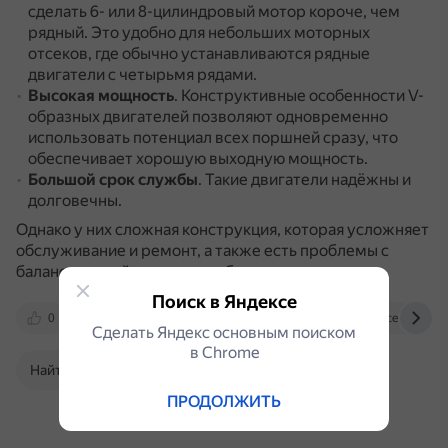
сделать 6- или 8-цилиндровый мотор короче, чем
рядный.
Это удобно для небольших моторных
отсеков, где обычно устанавливаются рядные
двигатели с четырьмя рядами.
Высокая мощность
.
Конструктивные особенности V-
образных двигателей позволяют одновременно
использовать потенциал всех поршней сразу, что
обеспечивает хорошую выходную мощность.
Большой срок службы
.
Такие двигатели надёжны и
долговечны.
Однако у них сложная конструкция, которая усложняет
обслуживание и ремонт, а также есть проблемы с
балансировкой и сильная вибрация.
Поиск в Яндексе
0
www.drive2.ru
dav.kz
service-vao.ru
Сделать Яндекс основным поиском
в Сhrome
Найти в Поиске
ПРОДОЛЖИТЬ