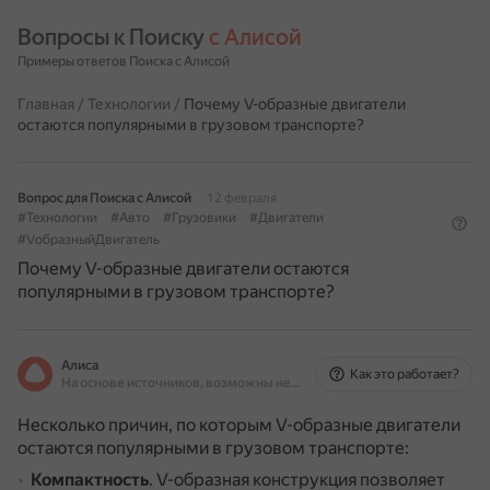
Вопросы к Поиску 
с Алисой
Примеры ответов Поиска с Алисой
Главная
/
Технологии
/
Почему V-образные двигатели
остаются популярными в грузовом транспорте?
Вопрос для Поиска с Алисой
12 февраля
#Технологии
#Авто
#Грузовики
#Двигатели
#VобразныйДвигатель
Почему V-образные двигатели остаются
популярными в грузовом транспорте?
Алиса
Как это работает?
На основе источников, возможны неточности
Несколько причин, по которым V-образные двигатели
остаются популярными в грузовом транспорте:
Компактность
.
V-образная конструкция позволяет