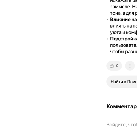
искажать ц
замысле.
Н
тона, а для
Влияние на
влиять на 
уюта и комф
Подстройка
пользовате
чтобы разн
0
Найти в Пои
Комментар
Войдите, чт