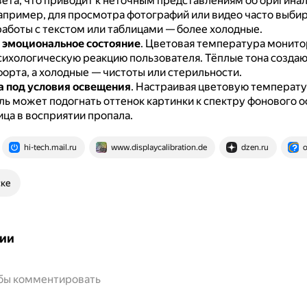
вета, что приводит к неточным представлениям об оригина
апример, для просмотра фотографий или видео часто выби
 работы с текстом или таблицами — более холодные.
 эмоциональное состояние
.
Цветовая температура монито
психологическую реакцию пользователя.
Тёплые тона созда
орта, а холодные — чистоты или стерильности.
 под условия освещения
.
Настраивая цветовую температу
ль может подогнать оттенок картинки к спектру фонового 
ица в восприятии пропала.
hi-tech.mail.ru
www.displaycalibration.de
dzen.ru
o
ске
ии
обы комментировать