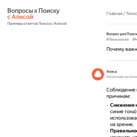
Вопросы к Поиску 
Главная
/
Техн
с Алисой
Примеры ответов Поиска с Алисой
Вопрос для Поиск
#Технологии
#М
Почему важн
Алиса
На основе источ
Соблюдение 
причинам:
Снижение н
синие тона
использова
на зрение.
Правильно