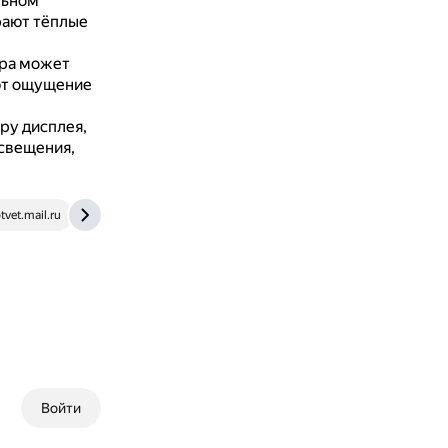
льном
рают тёплые
ра может
ют ощущение
ру дисплея,
освещения,
tvet.mail.ru
forum.ixbt.com
Войти