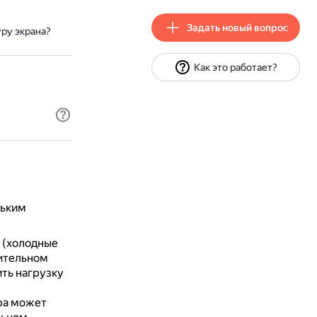
Задать новый вопрос
ру экрана?
Как это работает?
льким
 (холодные
лительном
ть нагрузку
ра может