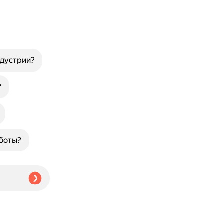
ндустрии?
?
аботы?