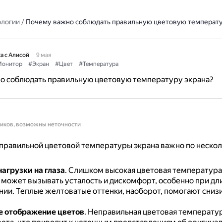
ологии
/
Почему важно соблюдать правильную цветовую температу
а с Алисой
9 мая
онитор
#Экран
#Цвет
#Температура
о соблюдать правильную цветовую температуру экрана?
ников, возможны неточности
правильной цветовой температуры экрана важно по неско
агрузки на глаза
.
Слишком высокая цветовая температура
) может вызывать усталость и дискомфорт, особенно при д
нии.
Теплые желтоватые оттенки, наоборот, помогают снизи
е отображение цветов
.
Неправильная цветовая температу