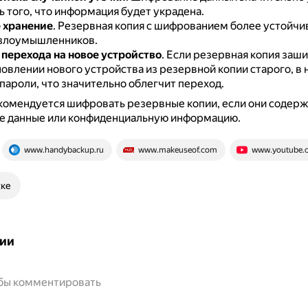
 того, что информация будет украдена.
 хранение
.
Резервная копия с шифрованием более устойчив
злоумышленников.
перехода на новое устройство
.
Если резервная копия заши
овлении нового устройства из резервной копии старого, в 
пароли, что значительно облегчит переход.
комендуется шифровать резервные копии, если они содерж
е данные или конфиденциальную информацию.
www.handybackup.ru
www.makeuseof.com
www.youtube.
ске
ии
обы комментировать