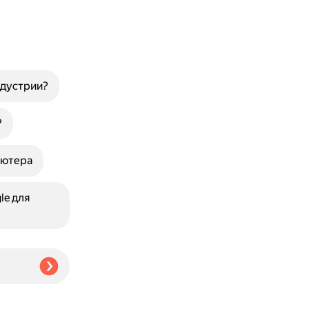
ндустрии?
?
ьютера
le для