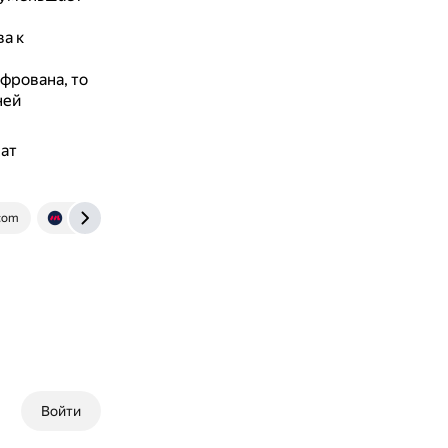
а к
фрована, то
ней
ат
com
ssl-team.com
ru.aiseesoft.com
Войти