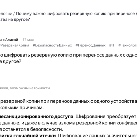
ологии
/
Почему важно шифровать резервную копию при переносе 
тва на другое?
а с Алисой
17 мая
#РезервнаяКопия
#БезопасностьДанных
#ПереносДанных
#IT
#Технолог
о шифровать резервную копию при переносе данных с одно
а другое?
ников, возможны неточности
езервной копии при переносе данных с одного устройства
скольким причинам:
несанкционированного доступа
.
Шифрование преобразует 
 данные, и даже в случае взлома резервной копии конфиде
 останется в безопасности.
иска случайной утечки
.
Шифрование данных значительно