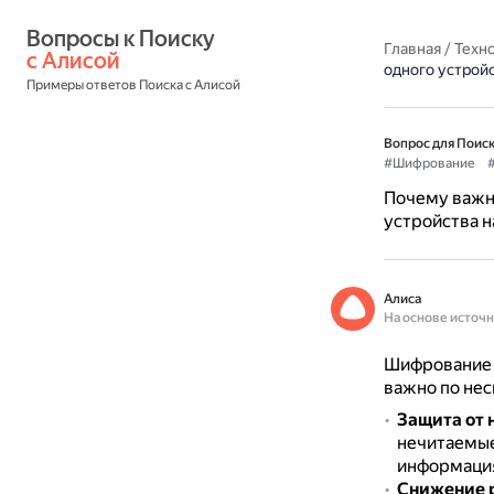
Вопросы к Поиску 
Главная
/
Техн
с Алисой
одного устройс
Примеры ответов Поиска с Алисой
Вопрос для Поиск
#Шифрование
Почему важн
устройства н
Алиса
На основе источ
Шифрование р
важно по не
Защита от 
нечитаемые
информация
Снижение р