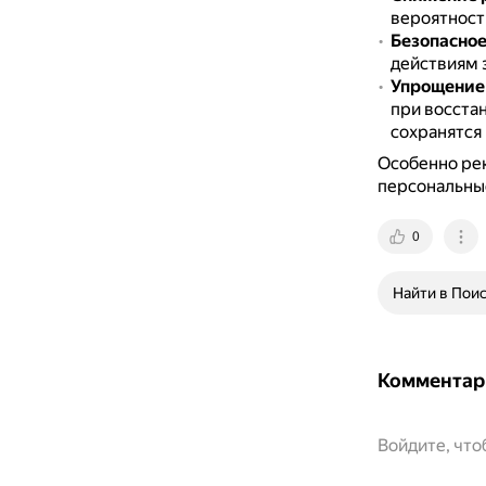
вероятность
Безопасное
действиям 
Упрощение 
при восстан
сохранятся 
Особенно ре
персональны
0
Найти в Пои
Комментар
Войдите, чт