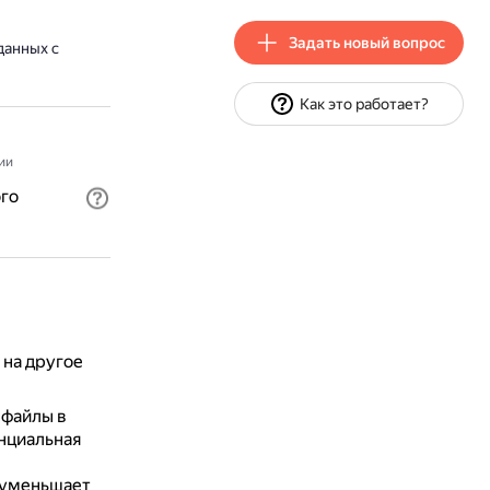
Задать новый вопрос
данных с
Как это работает?
ии
го
 на другое
файлы в
нциальная
 уменьшает