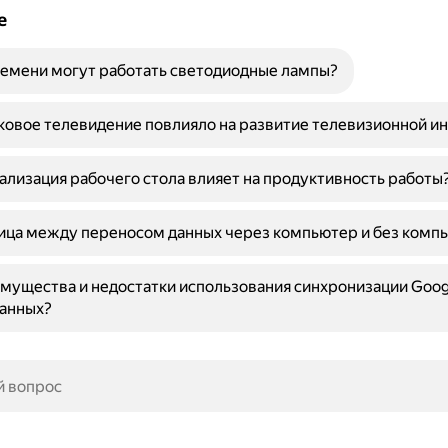
е
емени могут работать светодиодные лампы?
ковое телевидение повлияло на развитие телевизионной и
ализация рабочего стола влияет на продуктивность работы
ица между переносом данных через компьютер и без комп
мущества и недостатки использования синхронизации Goog
данных?