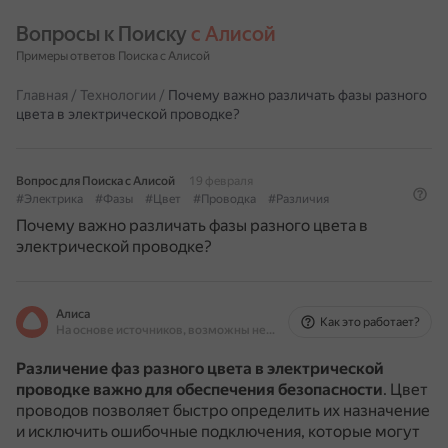
Вопросы к Поиску 
с Алисой
Примеры ответов Поиска с Алисой
Главная
/
Технологии
/
Почему важно различать фазы разного
цвета в электрической проводке?
Вопрос для Поиска с Алисой
19 февраля
#Электрика
#Фазы
#Цвет
#Проводка
#Различия
Почему важно различать фазы разного цвета в
электрической проводке?
Алиса
Как это работает?
На основе источников, возможны неточности
Различение фаз разного цвета в электрической
проводке важно для обеспечения безопасности
.
Цвет
проводов позволяет быстро определить их назначение
и исключить ошибочные подключения, которые могут