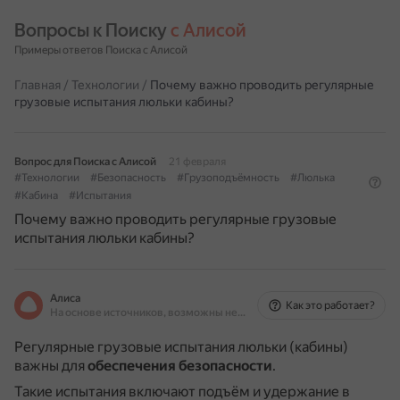
Вопросы к Поиску 
с Алисой
Примеры ответов Поиска с Алисой
Главная
/
Технологии
/
Почему важно проводить регулярные
грузовые испытания люльки кабины?
Вопрос для Поиска с Алисой
21 февраля
#Технологии
#Безопасность
#Грузоподъёмность
#Люлька
#Кабина
#Испытания
Почему важно проводить регулярные грузовые
испытания люльки кабины?
Алиса
Как это работает?
На основе источников, возможны неточности
Регулярные грузовые испытания люльки (кабины)
важны для
обеспечения безопасности
.
Такие испытания включают подъём и удержание в