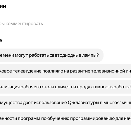
ии
обы комментировать
е
емени могут работать светодиодные лампы?
ковое телевидение повлияло на развитие телевизионной и
ализация рабочего стола влияет на продуктивность работы
мущества дает использование Q-клавиатуры в многоязычн
бенности программ по обучению программированию для н