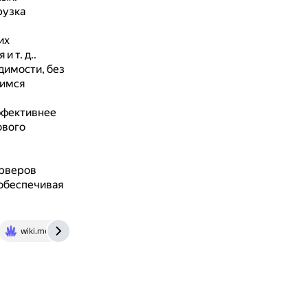
рузка
их
 т. д..
димости, без
щимся
ффективнее
ового
ерверов
обеспечивая
wiki.merionet.ru