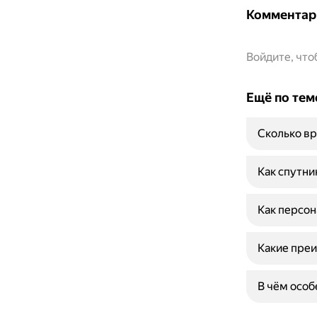
Комментар
Войдите, чт
Ещё по тем
Сколько вр
Как спутни
Как персон
Какие преи
В чём осо