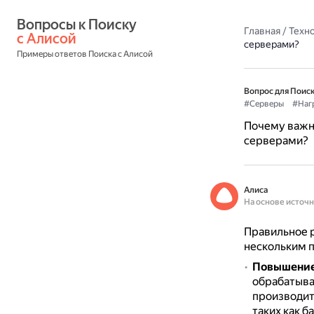
Вопросы к Поиску 
Главная
/
Техн
с Алисой
серверами?
Примеры ответов Поиска с Алисой
Вопрос для Поиск
#Серверы
#Наг
Почему важн
серверами?
Алиса
На основе источ
Правильное 
нескольким 
Повышение
обрабатыва
производит
таких как б