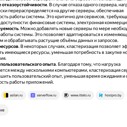
 отказоустойчивости
.
В случае отказа одного сервера, наг
ски перераспределяется на другие серверы, обеспечивая
сть работы системы.
Это критично для сервисов, требующ
доступности: финансовые системы, электронная коммерция и
уемость
.
Можно добавлять новые серверы по мере необхо
работы системы.
Это позволяет адаптироваться к изменяю
м и обрабатывать растущие объёмы данных и запросов.
ресурсов
.
В некоторых случаях, кластеризация позволяет э
ть имеющиеся ресурсы, уменьшая потребность в закупке н
ия.
пользовательского опыта
.
Благодаря тому, что нагрузка
ется между несколькими компьютерами, кластеризация с
шить пользовательский опыт, уменьшая время ожидания и 
сть работы приложений.
asilan.ru
serverflow.ru
www.ittelo.ru
hostpro.by
ске