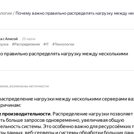
ологии
/
Почему важно правильно распределять нагрузку между не
а с Алисой
20 июня
рузка
#Распределение
#IT
#Технологии
о правильно распределять нагрузку между несколькими
ников, возможны неточности
распределение нагрузки между несколькими серверами ва
причинам:
 производительности
.
Распределение нагрузки позволяет
ть больше запросов одновременно, увеличивая общую
ельность системы.
Это особенно важно для ресурсоёмких 
азы данных, веб-серверы и системы обработки больших дан