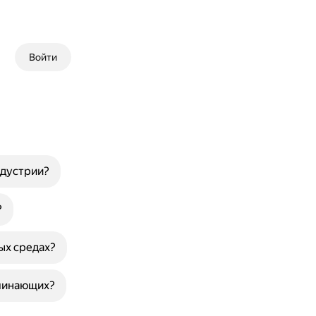
Войти
ндустрии?
?
ых средах?
ачинающих?