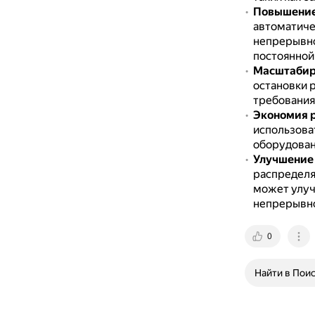
Повышение
автоматиче
непрерывно
постоянной 
Масштабир
остановки 
требования
Экономия 
использова
оборудован
Улучшение 
распределя
может улуч
непрерывно
0
Найти в Пои