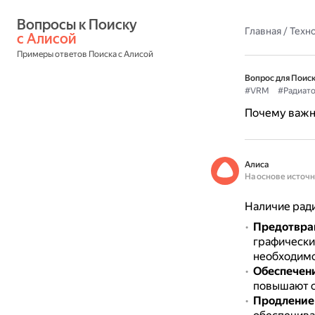
Вопросы к Поиску 
Главная
/
Техн
с Алисой
Примеры ответов Поиска с Алисой
Вопрос для Поиск
#VRM
#Радиат
Почему важн
Алиса
На основе источ
Наличие рад
Предотвра
графически
необходимо
Обеспечени
повышают с
Продление