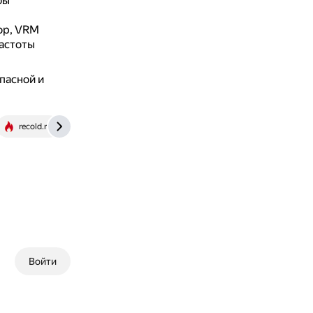
бы
ор, VRM
частоты
пасной и
recold.ru
Войти