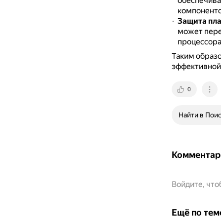
обеспечива
компоненто
Защита пл
может перег
процессора
Таким образо
эффективной
0
Найти в Пои
Комментар
Войдите, чт
Ещё по тем