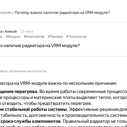
ологии
/
Почему важно наличие радиатора на VRM модуле?
а с Алисой
25 июня
ор
#Модуль
#Компьютер
#Техника
#Технологии
о наличие радиатора на VRM модуле?
ников, возможны неточности
иатора на VRM-модуле важно по нескольким причинам:
щение перегрева
.
Во время работы современные процессо
е процессоры и материнские платы выделяют тепло, котор
 отводить, чтобы предотвратить перегрев.
е стабильной работы системы
.
Эффективные решения для
табильность, долговечность и производительность систем
 срока службы компонентов
.
Правильный радиатор не толь