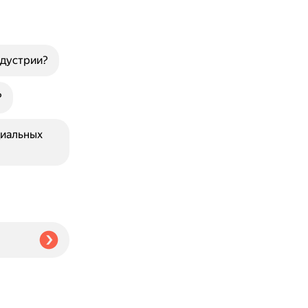
ндустрии?
?
циальных