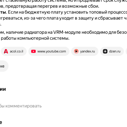
ет стабильную работу системы, но и продлевает срок служ
в, предотвращая перегрев и возможные сбои.
аты
.
Если на бюджетную плату установить топовый процесс
реваться, из-за чего плата уходит в защиту и сбрасывает 
.
м, наличие радиатора на VRM-модуле необходимо для безо
 работы компьютерной системы.
acol.co.il
www.youtube.com
yandex.ru
dzen.ru
ске
ии
обы комментировать
е