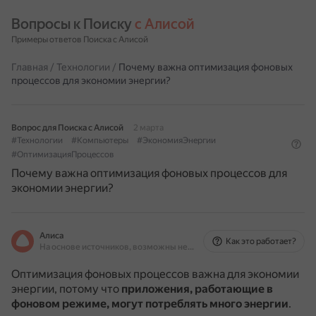
Вопросы к Поиску 
с Алисой
Примеры ответов Поиска с Алисой
Главная
/
Технологии
/
Почему важна оптимизация фоновых
процессов для экономии энергии?
Вопрос для Поиска с Алисой
2 марта
#Технологии
#Компьютеры
#ЭкономияЭнергии
#ОптимизацияПроцессов
Почему важна оптимизация фоновых процессов для
экономии энергии?
Алиса
Как это работает?
На основе источников, возможны неточности
Оптимизация фоновых процессов важна для экономии
энергии, потому что
приложения, работающие в
фоновом режиме, могут потреблять много энергии
.