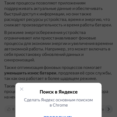
Такие процессы позволяют приложениям
поддерживать актуальные данные и обеспечивать
быстрый доступ к информации, но они также
расходуют ресурсы устройства, время и энергию, что
снижает производительность и время работы батареи.
В режиме энергосбережения устройства
ограничивают или приостанавливают фоновые
процессы для экономии энергии и увеличения времени
автономной работы.
Например, это может включать в
себя приостановку обновлений данных и
синхронизаций.
Также оптимизация фоновых процессов помогает
уменьшить износ батареи
, продлевая её срок службы,
так как она работает в более щадящем режиме.
Таким образом, уменьшение количества фоновых
процессов позволяет не тратить заряд аккумулятора
Поиск в Яндексе
на ненужные процессы.
Сделать Яндекс основным поиском
в Сhrome
0
dzen.ru
blog.eldorado.ru
sky.pro