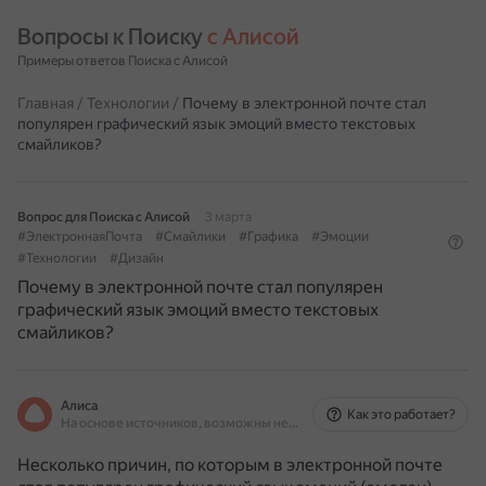
Вопросы к Поиску 
с Алисой
Примеры ответов Поиска с Алисой
Главная
/
Технологии
/
Почему в электронной почте стал
популярен графический язык эмоций вместо текстовых
смайликов?
Вопрос для Поиска с Алисой
3 марта
#ЭлектроннаяПочта
#Смайлики
#Графика
#Эмоции
#Технологии
#Дизайн
Почему в электронной почте стал популярен
графический язык эмоций вместо текстовых
смайликов?
Алиса
Как это работает?
На основе источников, возможны неточности
Несколько причин, по которым в электронной почте