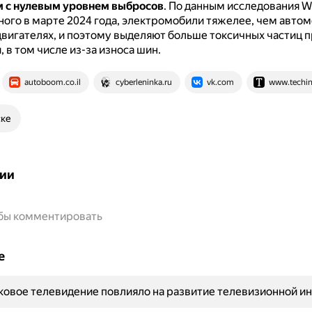
 с нулевым уровнем выбросов
.
По данным исследования W
ого в марте 2024 года, электромобили тяжелее, чем автом
вигателях, и поэтому выделяют больше токсичных частиц 
 в том числе из-за износа шин.
autoboom.co.il
cyberleninka.ru
vk.com
www.techins
ске
ии
обы комментировать
е
ковое телевидение повлияло на развитие телевизионной и