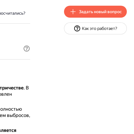
Задать новый вопрос
росчитались?
Как это работает?
ктричестве
.
В
овлен
полностью
нем выбросов,
вляется