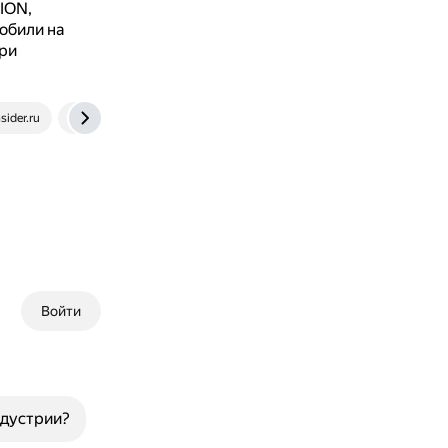
ION,
обили на
при
ider.ru
overclockers.ru
Войти
ндустрии?