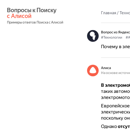
Вопросы к Поиску 
Главная
/
Техн
с Алисой
Примеры ответов Поиска с Алисой
Вопрос из Яндекс
#Технологии
#А
Почему в эл
Алиса
На основе источ
В электромоб
таких автомо
электромотор
Европейское
электрически
поскольку он
Однако
отсут