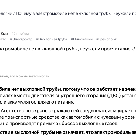
ологии
/
Почему в электромобиле нет выхлопной трубы, неужели п
 Кью
22 ноября
вто
#Электрокар
#ВыхлопнаяТруба
#Инновации
#Транспорт
ектромобиле нет выхлопной трубы, неужели просчитались?
ников, возможны неточности
иле нет выхлопной трубы, потому что он работает на эле
билях вместо двигателя внутреннего сгорания (ДВС) устан
 и аккумулятор для его питания.
 Агентство по охране окружающей среды классифицирует 
е транспортные средства как автомобили с нулевым уров
и не производят прямых выбросов выхлопных газов.
ствие выхлопной трубы не означает, что электромобиль я